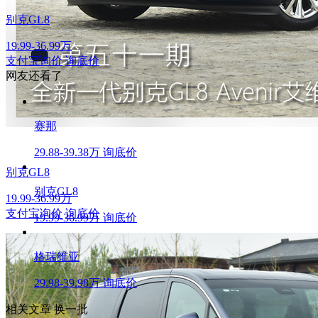
别克GL8
19.99-36.99万
支付宝询价
询底价
网友还看了
赛那
29.88-39.38万
询底价
别克GL8
别克GL8
19.99-36.99万
支付宝询价
询底价
19.99-36.99万
询底价
格瑞维亚
29.98-39.98万
询底价
相关文章
换一批