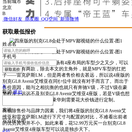
当前城市
北京
B
微信好友
朋友圈
QQ空间
新浪微博
获取最低报价
姓
名
名
手机号
放眼望去整个MPV细分市场有4座布局的车型少之又少，可以
买到的仅有两款，除去本文的主角外，就是MPV车型的扛把
获取底价
子——雷克萨斯LM，但是两者售价相去甚远，所以说4座版的
别克GL8 Avenir艾维亚在同价位中就没有对手而言了。而出于
X
售价原因，能与之相抗衡的也就只有奔驰V级，不过V级在豪
取消
退出
华程度上远远不及
别克GL8 Avenir艾维亚4座版，若是V级也想
体验4座版车型的尊贵与豪华则需要花大价钱进行定制。
发送
而刨除售价与品牌力因素，我们将
4座版的
别克GL8 Avenir艾
维亚和雷克萨斯LM进行下尺寸与配置的对比，不难看出前者
写点什么吧
的优势其实并不小。
如此来看，花52.99万元买一台
别克GL8
Avenir艾维亚4座版车型可以说是独步天下。
430