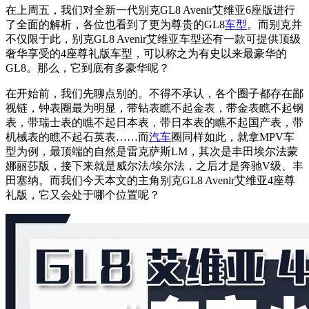
在上周五，我们对全新一代别克GL8 Avenir艾维亚6座版进行
了全面的解析，各位也看到了更为尊贵的GL8
车型
。而别克并
不仅限于此，别克GL8 Avenir艾维亚车型还有一款可提供顶级
奢华享受的4座尊礼版车型，可以称之为有史以来最豪华的
GL8。那么，它到底有多豪华呢？
在开始前，我们先聊点别的。不得不承认，各个圈子都存在鄙
视链，钟表圈最为明显，带钻表瞧不起金表，带金表瞧不起钢
表，带瑞士表的瞧不起日本表，带日本表的瞧不起国产表，带
机械表的瞧不起石英表……而
汽车
圈同样如此，就拿MPV车
型为例，最顶端的自然是雷克萨斯LM，其次是丰田埃尔法蒙
娜丽莎版，接下来就是威尔法/埃尔法，之后才是奔驰V级、丰
田塞纳。而我们今天本文的主角
别克GL8 Avenir艾维亚4座
尊
礼
版，它又会处于哪个位置呢？