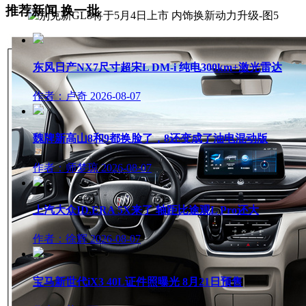
推荐新闻
换一批
东风日产NX7尺寸超宋L DM-i 纯电300km+激光雷达
作者：卢奇
2026-08-07
魏牌新高山8和9都换脸了，8还变成了油电混动版
作者：师梦琼
2026-08-07
上汽大众ID.ERA 5X来了 轴距比途观L Pro还大
作者：徐辉
2026-08-07
宝马新世代iX3 40L证件照曝光 8月21日预售