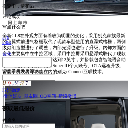
提交中，请稍后...
评论成功
写点什么吧
全新GL8在外观方面有着较为明显的变化，采用别克家族最新
376
的飞翼式前进气格栅取代了现款车型使用的直瀑式格栅，两侧
2862
大灯组造型进行了调整，内部光源也进行了升级。内饰方面的
取消
变化主要集中在中控区域，采用中控屏采用悬浮式取代了现款
登录
的内嵌式设计，屏幕尺寸达到12英寸，并搭载包含智能语音助
手、高德实时导航系统、Super ID个人账号、OTA远程升级、
请
登录
后发表评论
智能手机映射等功能在内的别克eConnect互联技术。
取消
确定
微信好友
朋友圈
QQ空间
新浪微博
获取最低报价
姓
名
名