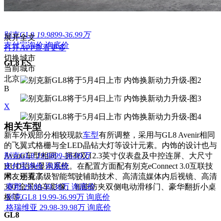
别克GL8
19.9899-36.99万
展开全文
支付宝询价
询底价
打开APP查看更多
切换城市
GL8 ES
当前城市
北京
B
X
相关车型
新车外观部分相较现款
车型
有所调整，采用与GL8 Avenir相同
的飞翼式格栅与全LED晶钻大灯等设计元素。内饰的设计也与
Avenir车型相同，拥有双12.3英寸仪表盘及中控连屏、大尺寸
别克GL8
19.9899-36.99万
HUD抬头显示系统。在配置方面配有别克eConnect 3.0互联技
支付宝询价
询底价
术、别克高级智能驾驶辅助技术、高清流媒体内后视镜、高清
网友还看了
360°全景泊车影像、智能防夹双侧电动滑移门、豪华翻折小桌
赛那
29.88-39.38万
询底价
板等。
别克GL8
19.99-36.99万
询底价
格瑞维亚
29.98-39.98万
询底价
GL8