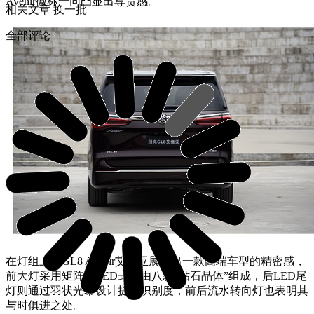
Avenir徽标一同凸显出尊贵感。
相关文章
换一批
全部评论
在灯组上，GL8 Avenir艾维亚展示出一款高端车型的精密感，
前大灯采用矩阵式LED式，由八颗“钻石晶体”组成，后LED尾
灯则通过羽状光幕设计提高识别度，前后流水转向灯也表明其
与时俱进之处。