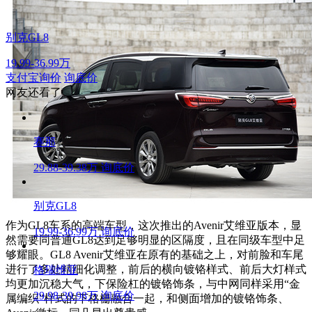
别克GL8
19.99-36.99万
支付宝询价
询底价
网友还看了
赛那
29.88-39.38万
询底价
别克GL8
作为GL8车系的高端车型，这次推出的Avenir艾维亚版本，显
19.99-36.99万
询底价
然需要同普通GL8达到足够明显的区隔度，且在同级车型中足
够耀眼。GL8 Avenir艾维亚在原有的基础之上，对前脸和车尾
进行了多处精细化调整，前后的横向镀铬样式、前后大灯样式
格瑞维亚
均更加沉稳大气，下保险杠的镀铬饰条，与中网同样采用“金
29.98-39.98万
询底价
属编织”样式的下格栅融合一起，和侧面增加的镀铬饰条、