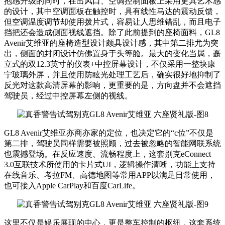
抱感升级的同时，在出风口、空调控制面板上采用更具艺术感
的设计，其中空调面板在触控时，具有线性马达的震动反馈，
但空调温度调节却使用拨片式，容易让人思维错乱，而且电子
挡把还会造成侧面视线遮挡。除了此前提到的座椅面料，GL8
Avenir艾维亚的座椅造型设计颇具设计感，其中第二排尤为突
出，侧面的封闭设计仿佛置身于头等舱。最大的变化当属，矗
立式的双12.3英寸的仪表+中控屏幕设计，不仅采用一整块康
宁玻璃外屏，并且使用防眩光处理工艺后，确实很好地抑制了
反光对这款高清屏幕的影响，更重要的是，方向盘并不会遮挡
驾驶员，经过中控屏幕左侧的视线。
GL8 Avenir艾维亚亦商亦家的定位，也决定它的“c位”不仅是
第二排，驾驶员同样需要被照顾，过去被忽略的智能网联系统
也震撼登场。在反应速度、流畅程度上，这套别克eConnect
3.0互联技术所使用的卡片式UI，逻辑操作清晰，功能上支持
在线音乐、考拉FM、高德地图等常用APP以满足日常使用，
也可接入Apple CarPlay和百度CarLife。
这里不仅是娱乐展现的中心，更是整车控制的枢纽，这套系统