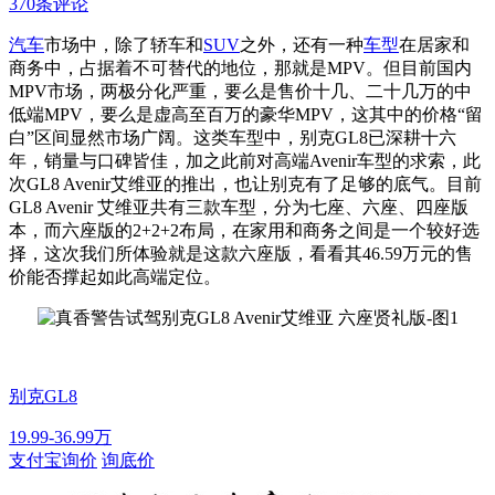
370条评论
汽车
市场中，除了轿车和
SUV
之外，还有一种
车型
在居家和
商务中，占据着不可替代的地位，那就是MPV。但目前国内
MPV市场，两极分化严重，要么是售价十几、二十几万的中
低端MPV，要么是虚高至百万的豪华MPV，这其中的价格“留
白”区间显然市场广阔。这类车型中，别克GL8已深耕十六
年，销量与口碑皆佳，加之此前对高端Avenir车型的求索，此
次GL8 Avenir艾维亚的推出，也让别克有了足够的底气。目前
GL8 Avenir 艾维亚共有三款车型，分为七座、六座、四座版
本，而六座版的2+2+2布局，在家用和商务之间是一个较好选
择，这次我们所体验就是这款六座版，看看其46.59万元的售
价能否撑起如此高端定位。
别克GL8
19.99-36.99万
支付宝询价
询底价