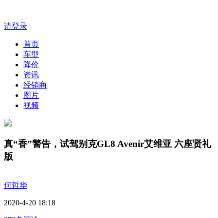
请登录
首页
车型
降价
资讯
经销商
图片
视频
真“香”警告，试驾别克GL8 Avenir艾维亚 六座贤礼
版
何哲华
2020-4-20 18:18