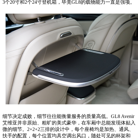
3个20寸和2个24寸登机箱，毕竟GL8的载物能力一直是强项。
细节决定成败，细节往往能衡量服务的质量高低。GL8 Avenir
艾维亚并非原始、粗旷的美式豪华，在车厢中总能发现体贴入
微的细节。2+2+2三排的设计中，每个座椅均是加热、通风、
扶手的配置，每个位置均具空调出风口，随处可见的杯架和