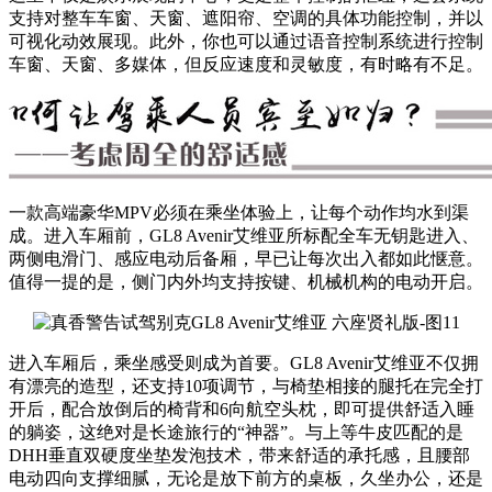
支持对整车车窗、天窗、遮阳帘、空调的具体功能控制，并以
可视化动效展现。此外，你也可以通过语音控制系统进行控制
车窗、天窗、多媒体，但反应速度和灵敏度，有时略有不足。
一款高端豪华MPV必须在乘坐体验上，让每个动作均水到渠
成。进入车厢前，GL8 Avenir艾维亚所标配全车无钥匙进入、
两侧电滑门、感应电动后备厢，早已让每次出入都如此惬意。
值得一提的是，侧门内外均支持按键、机械机构的电动开启。
进入车厢后，乘坐感受则成为首要。GL8 Avenir艾维亚不仅拥
有漂亮的造型，还支持10项调节，与椅垫相接的腿托在完全打
开后，配合放倒后的椅背和6向航空头枕，即可提供舒适入睡
的躺姿，这绝对是长途旅行的“神器”。与上等牛皮匹配的是
DHH垂直双硬度坐垫发泡技术，带来舒适的承托感，且腰部
电动四向支撑细腻，无论是放下前方的桌板，久坐办公，还是