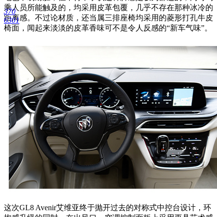
乘人员所能触及的，均采用皮革包覆，几乎不存在那种冰冷的
370
距离感。不过论材质，还当属三排座椅均采用的菱形打孔牛皮
6301
椅面，闻起来淡淡的皮革香味可不是令人反感的“新车气味”。
这次GL8 Avenir艾维亚终于抛开过去的对称式中控台设计，环