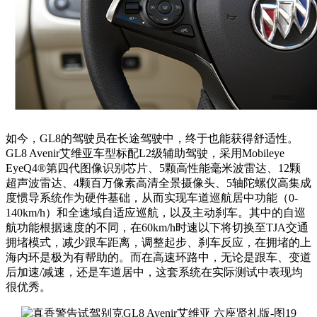
如今，GL8的驾驶员在长途驾驶中，终于也能获得舒适性。
GL8 Avenir艾维亚车型标配L2级辅助驾驶，采用Mobileye
EyeQ4®第四代图像识别芯片、5颗高性能毫米波雷达、12颗
超声波雷达、4颗百万像素高清全景摄像头、5轴陀螺仪高集成
度惯导系统作为硬件基础，从而实现车道巡航居中功能（0-
140km/h）和全速域自适应巡航，以及主动刹车。其中的自巡
航功能根据速度的不同，在60km/h时速以下将切换至TJA交通
拥堵模式，减少跟车距离，调整起步、刹车反应，在拥堵的上
海内环是极为有帮助的。而在高速环路中，无论是跟车、变道
后加速/减速，还是车道居中，这套系统在实际测试中表现均
很优秀。