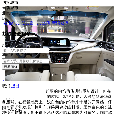
切换城市
当前城市
北京
B
微信好友
朋友圈
QQ空间
新浪微博
获取最低报价
姓
名
名
手机号
获取底价
X
取消
退出
相比外观，GL8 Avenir艾维亚的内饰仿佛进行重新设计，但在
观赏之前，车厢所展示出的质感，就很容易让人联想到豪华商
发送
务座驾。在视觉感受上，浅白色的内饰带来十足的开阔感，仔
细查看还能发现门柱和车顶采用麂皮绒材质。虽然白色的长绒
写点什么吧
地毯不易耐脏，但不得不承认这种脚感是极为舒适的，同时驾