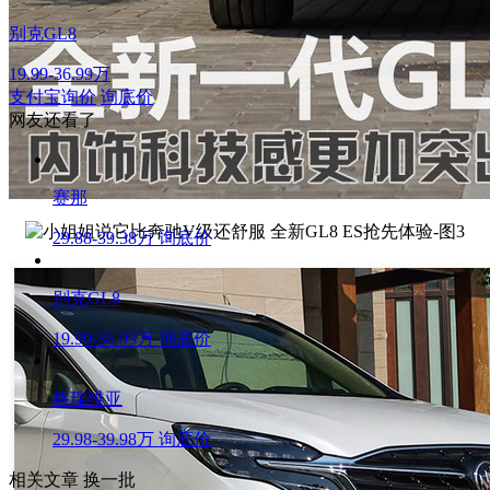
别克GL8
19.99-36.99万
支付宝询价
询底价
网友还看了
赛那
29.88-39.38万
询底价
别克GL8
19.99-36.99万
询底价
格瑞维亚
29.98-39.98万
询底价
相关文章
换一批