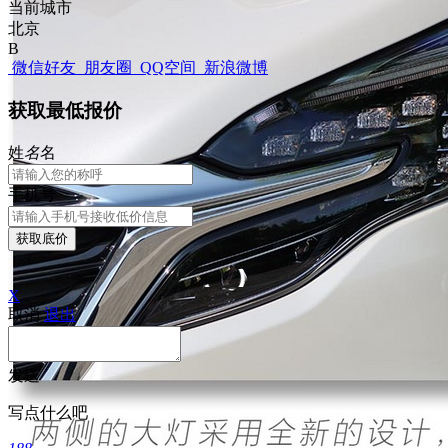
当前城市
北京
B
微信好友
朋友圈
QQ空间
新浪微博
获取最低报价
姓
名
名
手机号
获取底价
X
取消
退出
发送
写点什么吧