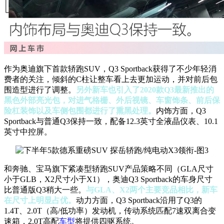
作为奥迪旗下首款轿跑SUV，Q3 Sportback获得了不少年轻消
费者的关注，倾斜的C柱让整车看上去更加运动，并对前后包
围造型进行了调整。
另外新车也引入了2020款Q3最新推出的
黑色外部亮光包，对进气格栅、外后视镜、车窗饰条、前后保
险杠装饰以及车侧包围都进行了熏黑处理。
内饰方面，Q3
Sportback与普通Q3保持一致，配备12.3英寸全液晶仪表、10.1
英寸中控屏。
和奔驰、宝马旗下紧凑型轿跑SUV产品策略不同（GLA尺寸
小于GLB，X2尺寸小于X1），奥迪Q3 Sportback的车身尺寸
比普通版Q3稍大一些。
与GLA、X2两个主要竞品相比，新车
在尺寸上明显占优。
动力方面，Q3 Sportback沿用了Q3的
1.4T、2.0T（高/低功率）发动机，传动系统匹配7速双离合变
速箱，2.0T高配
车型
将提供四驱系统。