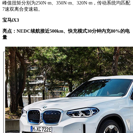
峰值扭矩分别为250N
·
m、350N
·
m、320N
·
m，传动系统均匹配
7速双离合变速箱。
宝马iX3
亮点：NEDC续航接近500km、快充模式30分钟内充80%的电
量