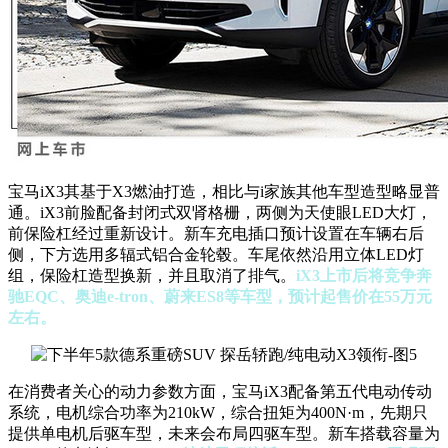
宝马iX3其基于X3燃油打造，相比与i家族其他车型造型略显普
通。iX3前脸配备封闭式双肾格栅，两侧为天使眼LED大灯，
前保险杠经过重新设计。新车充电插口预计设置在车辆右后
侧，下方选用多辐式铝合金轮毂。车尾依然沿用立体LED灯
组，保险杠造型换新，并且取消了排气。
iX3
上市后将竞争奔
驰EQC、奥迪e-tron、蔚来ES8等车型，预计起售价在55万元
左右。
在消费者关心的动力参数方面，宝马iX3配备第五代电动传动
系统，电机综合功率为210kW，综合扭矩为400N·m，先期只
提供单电机后驱车型，未来会布局四驱车型。新车搭载容量为