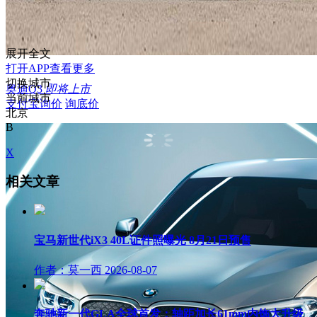
展开全文
打开APP查看更多
切换城市
奥迪Q3
即将上市
当前城市
支付宝询价
询底价
北京
B
X
相关文章
宝马新世代iX3 40L证件照曝光 8月21日预售
作者：莫一西
2026-08-07
奔驰新一代GLA全球首发：轴距加长61mm内饰大升级