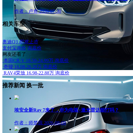
作者：卢奇
2026-07-30
相关车型
奥迪Q3
即将上市
支付宝询价
询底价
网友还看了
本田CR-V
18.59-24.99万
询底价
奇骏
16.08-26.29万
询底价
RAV4荣放
16.98-22.88万
询底价
推荐新闻
换一批
埃安全新Ray 7来了，华为电驱+激光雷达能打吗？
作者：师梦琼
2026-08-08