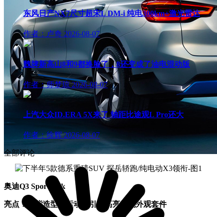
东风日产NX7尺寸超宋L DM-i 纯电300km+激光雷达
作者：卢奇
2026-08-07
魏牌新高山8和9都换脸了，8还变成了油电混动版
作者：师梦琼
2026-08-07
上汽大众ID.ERA 5X来了 轴距比途观L Pro还大
作者：徐辉
2026-08-07
全部评论
奥迪Q3 Sportback
亮点：溜背造型更运动、引入高亮黑色外观套件