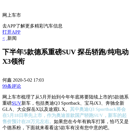
网上车市
去APP了解更多精彩汽车信息
打开APP
<
新闻
下半年5款德系重磅SUV 探岳轿跑/纯电动
X3领衔
何鑫
2020-5-02 17:03
99条评论
网上车市梳理了从5月开始到今年年底将要陆续上市的5款德系
重磅
SUV
新车，包括奥迪Q3 Sportback、宝马iX3、奔驰全新
GLA、大众探岳X以及途观L X。
其中奥迪Q3
Sportback将会
在5月18日率先上市，作为奥迪首款国产轿跑SUV，新车的起
售价预计在28万元左右。
如果您在今年有购车打算，恰巧又是
个德系粉，下面就来看看这5款车有没有您中意的吧。