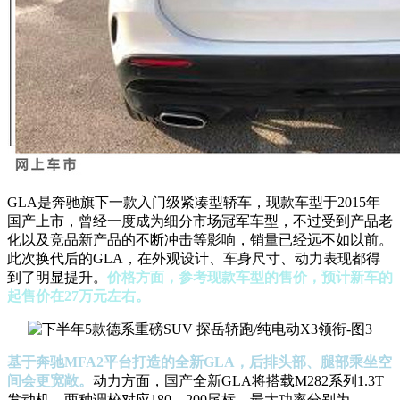
GLA是奔驰旗下一款入门级紧凑型轿车，现款车型于2015年
国产上市，曾经一度成为细分市场冠军车型，不过受到产品老
化以及竞品新产品的不断冲击等影响，销量已经远不如以前。
此次换代后的GLA，在外观设计、车身尺寸、动力表现都得
到了明显提升。
价格方面，参考现款车型的售价，预计新车的
起售价在27万元左右。
基于奔驰MFA2平台打造的全新GLA，后排头部、腿部乘坐空
间会更宽敞。
动力方面，国产全新GLA将搭载M282系列1.3T
发动机，两种调校对应180、200尾标，最大功率分别为