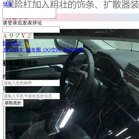
登录
请
登录
后发表评论
取消
确定
微信好友
朋友圈
QQ空间
新浪微博
获取最低报价
姓
名
名
手机号
获取底价