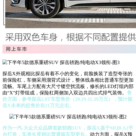
探岳X外观相比探岳有着不小的变化，前脸换装了造型夸张的
前保险杠，车侧采用溜背式设计，整体线条相比普通车型更加
流畅。车尾上方配有大尺寸镂空扰流板，修长的LED灯组内部
由“X”灯带组成，保险杠两侧加入双边共四出式排气装饰。
售
价方面，参考探岳2.0T车型售价（20.19-31.39万元），预计探
岳X未来的起售价在21万元左右。
作为一汽-大众大众品牌首款轿跑SUV，探岳X基于MQB A2平
台打造，车身长度相比普通版车型更长。
动力方面，探岳X预