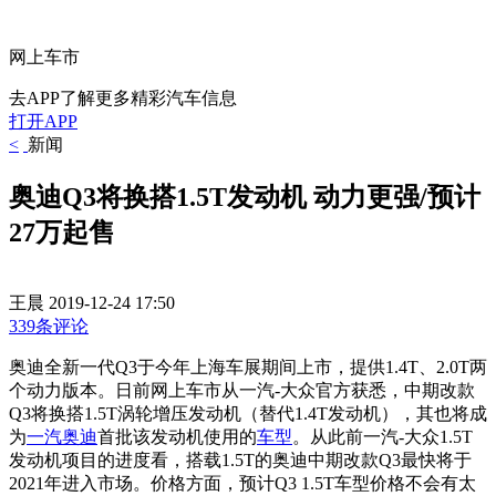
网上车市
去APP了解更多精彩汽车信息
打开APP
<
新闻
奥迪Q3将换搭1.5T发动机 动力更强/预计
27万起售
王晨
2019-12-24 17:50
339条评论
奥迪全新一代Q3于今年上海车展期间上市，提供1.4T、2.0T两
个动力版本。
日前网上车市从一汽-大众官方获悉，中期改款
Q3将换搭
1.5T涡轮增压发动机
（替代1.4T发动机）
，其也将成
为
一汽奥迪
首批该发动机使用的
车型
。从此前一汽-大众1.5T
发动机项目的进度看，
搭载1.5T的奥迪中期改款Q3最快将于
2021年进入市场。价格方面，预计Q3 1.5T车型价格不会有太