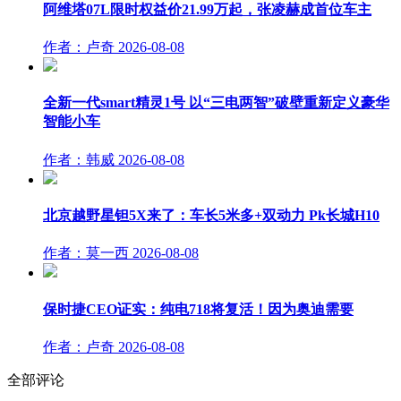
阿维塔07L限时权益价21.99万起，张凌赫成首位车主
作者：卢奇
2026-08-08
全新一代smart精灵1号 以“三电两智”破壁重新定义豪华
智能小车
作者：韩威
2026-08-08
北京越野星钽5X来了：车长5米多+双动力 Pk长城H10
作者：莫一西
2026-08-08
保时捷CEO证实：纯电718将复活！因为奥迪需要
作者：卢奇
2026-08-08
全部评论