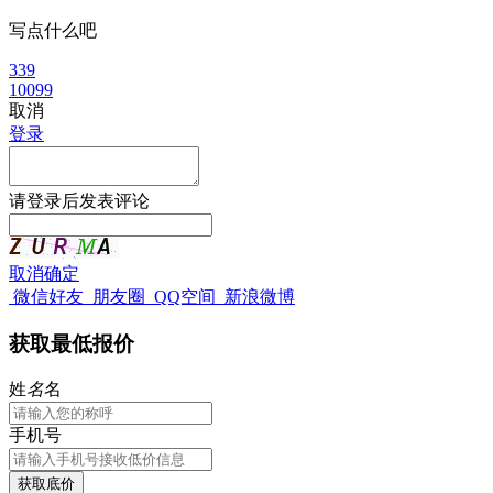
写点什么吧
339
10099
取消
登录
请
登录
后发表评论
取消
确定
微信好友
朋友圈
QQ空间
新浪微博
获取最低报价
姓
名
名
手机号
获取底价