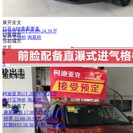
展开全文
打开APP查看更多
柯迪亚克GT
20.89-24.39万
切换城市
支付宝询价
询底价
当前城市
北京
B
X
相关车型
柯迪亚克GT
20.89-24.39万
支付宝询价
询底价
网友还看了
唐新能源
17.98-21.98万
询底价
锐界
22.68-30.98万
询底价
红旗HS5
18.38-24.98万
询底价