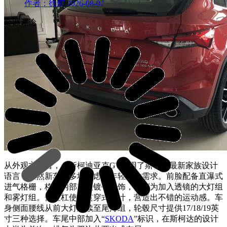
作者：徐辉
2026-08-07
全部评论
从外观方面看，全新
柯迪亚克GT
沿用了斯柯达最新家族设计
语言，显然新车更多地考虑了年轻人的需求。前脸配备直瀑式
进气格栅，格栅内部加入镀铬装饰，两侧为加入透镜的大灯组
和雾灯组。保险杠使用贯穿式设计，营造出不错的运动感。车
身侧面腰线从前大灯延续至尾灯组，轮毂尺寸提供17/18/19英
寸三种选择。车尾中部加入“
SKODA
”标识，在斯柯达的设计