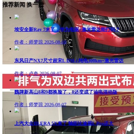
推荐新闻
换一批
埃安全新Ray 7来了，华为电驱+激光雷达能打吗？
作者：师梦琼
2026-08-08
东风日产NX7尺寸超宋L DM-i 纯电300km+激光雷达
作者：卢奇
2026-08-07
魏牌新高山8和9都换脸了，8还变成了油电混动版
作者：师梦琼
2026-08-07
上汽大众ID.ERA 5X来了 轴距比途观L Pro还大