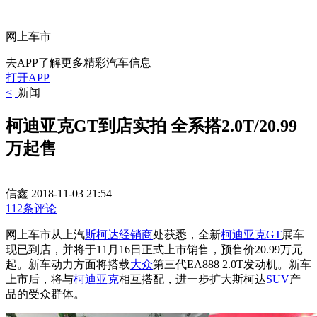
网上车市
去APP了解更多精彩汽车信息
打开APP
<
新闻
柯迪亚克GT到店实拍 全系搭2.0T/20.99
万起售
信鑫
2018-11-03 21:54
112条评论
网上车市从上汽
斯柯达
经销商
处获悉，全新
柯迪亚克GT
展车
现已到店，并将于11月16日正式上市销售，预售价20.99万元
起。新车动力方面将搭载
大众
第三代EA888 2.0T发动机。新车
上市后，将与
柯迪亚克
相互搭配，进一步扩大斯柯达
SUV
产
品的受众群体。