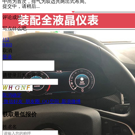
中尚为首次，排气为双边共两出式布局。
提交中，请稍后...
评论成功
写点什么吧
112
9460
取消
登录
请
登录
后发表评论
取消
确定
微信好友
朋友圈
QQ空间
新浪微博
获取最低报价
姓
名
名