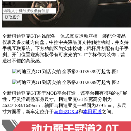
手机号
获取底价
全新柯迪亚克GT内饰配备一体式真皮运动座椅，装配全液晶
仪表及多功能方向盘，中控中央液晶屏支持触控功能，并支持
手机互联系统。下方功能区为实体按键，档杆后方配有电子手
刹。开门位置迎宾踏板带有可发光的“GT”字标作为装饰，营
造出不错的高级感。
全新柯迪亚克GT基于MQB平台打造，该平台拥有很强的扩展
性，可灵活调整车身尺寸。柯迪亚克GT长宽高分别为
4634/1883/1649mm，轴距与柯迪亚克一样同为2791mm。从尺
寸方面看，新车定位介于
马自达CX-4
和
本田冠道
之间。