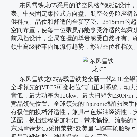
东风雪铁龙C5采用的航空风格驾驶舱设计
表、中央固定集控式方向盘、航空公务舱座椅
供科技、品位和舒适的全新享受。2815mm的
空间布置，使每一位乘员都能享受舒适的驾乘
前风挡设计，全局在握的尊贵感受自然拥有。
领中高级轿车内饰流行趋势，彰显品位和档次
东风雪铁龙C5搭载雪铁龙全新一代2.3L全
全球领先的VTCS可变相位气门正时系统，动
音低，最大功率为126kw、最大扭矩为230N·
竞品领先位置。全球领先的Tiptronic智能6
有极佳的换档舒适性，兼具出色燃油经济性，
适配，换挡过程更加精准，带来愉悦、流畅的
东风雪铁龙C5采用荣获“欧美最佳跑车轮胎称号”的固
极品飞靴轮胎，激情操控，自在享受。