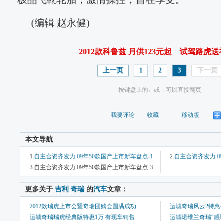
(编辑 赵永健)
2012款科鲁兹 月供123元起
试驾路虎送
上一页
1
2
3
下一页
按键盘上的←或→可以直接翻页
我要评论
收藏
移动版
本文导航
1.
自主合资齐发力 09年50款国产上市新车盘点-1
2.
自主合资齐发力 0
3.自主合资齐发力 09年50款国产上市新车盘点-3
 更多关于 
吉利
奇瑞
 的
汽车
文章：
2012款瑞虎上市会暨奇瑞团购会圆满成功
运城奇瑞风云2特惠40
运城奇瑞瑞虎经典版特惠1万 有现车销售
运城诺维兰奇瑞“感