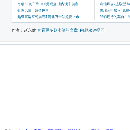
奇瑞A1购车降1000元现金 店内现车供应
奇瑞风云2进取型 综
钜惠风暴，超值惊喜
奇瑞公司加入“免费
越级宽适座驾旗云5 河北万合站超悦上市
我们期待的车自主
作者：赵永健 
查看更多赵永健的文章
向赵永健提问