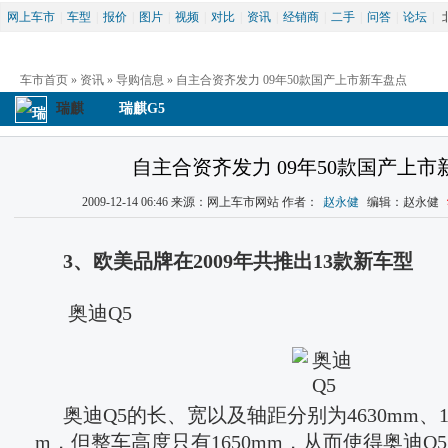
网上车市
|
车型
|
报价
|
图片
|
视频
|
对比
|
资讯
|
经销商
|
二手
|
问答
|
论坛
|
车市首页
 » 
资讯
 » 
导购信息
 » 自主合资齐发力 09年50款国产上市新车盘点
瑞麒
瑞麒G5
自主合资齐发力 09年50款国产上市
2009-12-14 06:46 来源：网上车市网站 作者：
赵永健
 编辑：赵永健 
3、欧美品牌在2009年共推出13款新车型
 奥迪Q5
奥迪Q5的长、宽以及轴距分别为4630mm、18
m，但整车高度只有1650mm，从而使得奥迪Q5