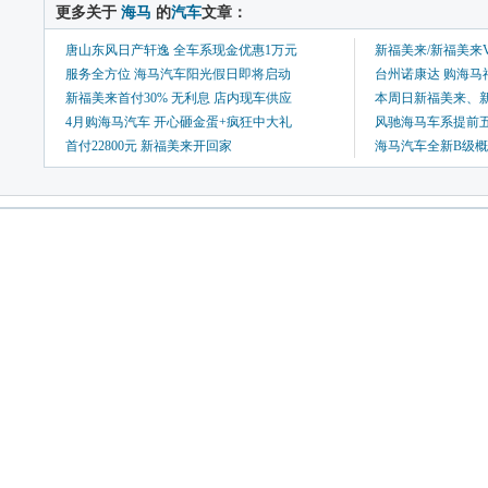
 更多关于 
海马
 的
汽车
文章：
唐山东风日产轩逸 全车系现金优惠1万元
新福美来/新福美来
服务全方位 海马汽车阳光假日即将启动
台州诺康达 购海马福
新福美来首付30% 无利息 店内现车供应
本周日新福美来、新
4月购海马汽车 开心砸金蛋+疯狂中大礼
风驰海马车系提前五
首付22800元 新福美来开回家
海马汽车全新B级概