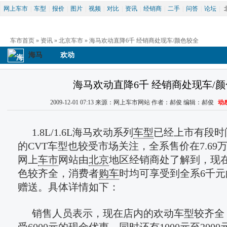
网上车市
|
车型
|
报价
|
图片
|
视频
|
对比
|
资讯
|
经销商
|
二手
|
问答
|
论坛
|
车市首页
 » 
资讯
 » 
北京车市
 » 海马欢动直降6千 经销商处现车/颜色较全
海马
欢动
海马欢动直降6千 经销商处现车/
2009-12-01 07:13 来源：网上车市网站 作者：郝俊 编辑：郝俊 
动
1.8L/1.6L海马欢动系列
车型
已经上市有段时
的CVT车型也较受市场关注，全系售价在7.69万至
网上
车市
网站由
北京
地区经销商处了解到，现在
色较齐全，消费者
购车
时均可享受到全系6千
赠送。具体详情如下：
销售人员表示，现在店内的欢动车型较齐全