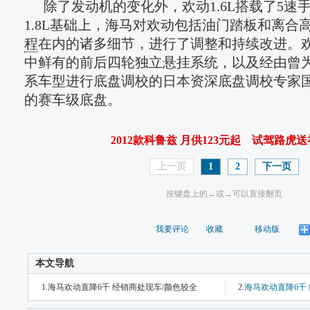
除了发动机的变化外，欢动1.6L搭载了5速
1.8L基础上，海马对欢动包括油门踏板和离合
程
在内的诸多细节，进行了调整和持续改进。欢动
中鲜有的前后四轮独立悬挂系统，以及经由曾
系车型进行底盘调校的日本资深底盘调校专家
的赛车级底盘。
2012款科鲁兹 月供123元起
试驾路虎送
上一页
1
2
下一页
按键盘上的←或→可以直接翻页
我要评论
收藏
移动版
本文导航
1.海马欢动直降6千 经销商处现车/颜色较全
2.
海马欢动直降6千