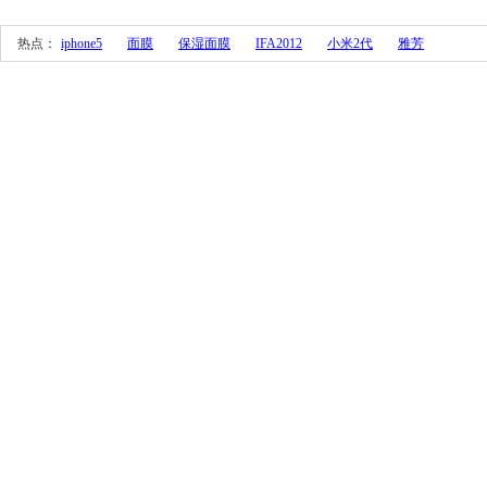
 热点： 
iphone5
面膜
保湿面膜
IFA2012
小米2代
雅芳