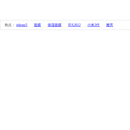
 热点： 
iphone5
面膜
保湿面膜
IFA2012
小米2代
雅芳