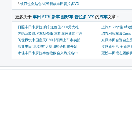
3.
铁汉也会贴心 试驾新款丰田普拉多VX
 更多关于 
丰田
SUV
新车
越野车
普拉多
VX
 的
汽车
文章：
日照丰田卡罗拉 购车送价值2000元大礼
上汽MG5轿跑 精
奔驰两款SUV车型领衔 本周海外新闻汇总
绍兴柯桥车展Cross
阅世界悦中国启辰D50绵阳网上车市实拍
东风本田合资自主
深业丰田“惠卖季”大型团购会即将开始
质感新生活 全新速
永佳丰田卡罗拉半价抢购会火热报名中
冠松丰田锐志团购优