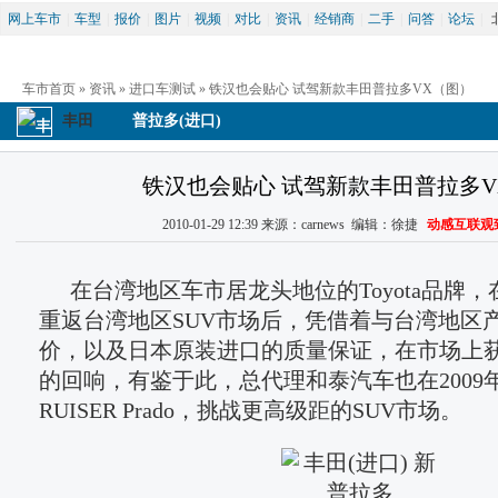
网上车市
|
车型
|
报价
|
图片
|
视频
|
对比
|
资讯
|
经销商
|
二手
|
问答
|
论坛
|
车市首页
 » 
资讯
 » 
进口车测试
 » 铁汉也会贴心 试驾新款丰田普拉多VX（图）
丰田
普拉多(进口)
铁汉也会贴心 试驾新款丰田普拉多V
2010-01-29 12:39 来源：carnews 编辑：徐捷 
动感互联观
在台湾地区车市居龙头地位的Toyota品牌，在2
重返台湾地区SUV市场后，凭借着与台湾地区
价，以及日本原装进口的质量保证，在市场上
的回响，有鉴于此，总代理和泰汽车也在2009年
RUISER Prado，挑战更高级距的SUV市场。