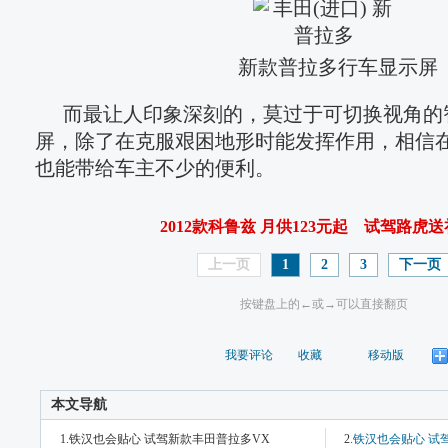
新款普拉多行车显示屏
而最让人印象深刻的，莫过于可切换视角的
屏，除了在克服艰困地形时能发挥作用，相信
也能带给车主不少的便利。
2012款科鲁兹 月供123元起
试驾路虎送
上一页
1
2
3
下一页
按键盘上的←或→可以直接翻页
我要评论
收藏
移动版
本文导航
1.铁汉也会贴心 试驾新款丰田普拉多VX
2.
铁汉也会贴心 试