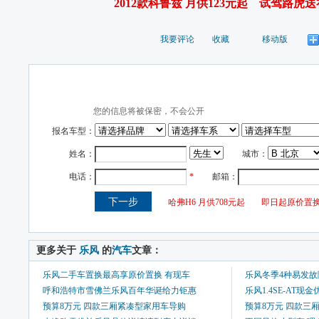
2012款科鲁兹 月供123元起
试驾路虎送
我要评论
收藏
移动版
 更多关于 
乐风
 的
汽车
文章：
乐风二手车置换最高享原价置换 有现车
乐风冬季4种易发故
呼和浩特市雪佛兰乐风百年华诞给力钜惠
乐风1.4SE-AT现
预算8万元 四款三厢紧凑型家用车导购
预算8万元 四款三