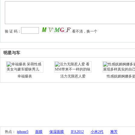
明星与车
幸福爆表
活力无限惹人爱
性感妩媚婀娜多
 热点： 
iphone5
面膜
保湿面膜
IFA2012
小米2代
雅芳