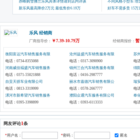
赤峰购雪佛兰乐风具体详情请到店内详谈
不同风格小型车 理念
新乐风最高降价2万元 最低售价6.19万
好车不需多贵 15
乐风 经销商
￥7.39-10.79万
暂
厂商指导价：
经销商报价：
衡阳富运汽车销售服务有限
沧州益盛汽车销售服务有限
苏
公司
电话：0734-8355088
公司
电话：0317-3090900
公
电话：
河南威佳褔盛汽车销售服务
锦州三合汽车销售服务有限
绵
有限公司
电话：0371-55021888
公司
电话：0416-2987777
电话
自贡天骄车业有限公司
丽水市嘉德汽车销售有限公
瑞
电话：0813-3319999 
司
电话：0578-2667777
限
电话：
漯河市新希望汽车销售服务
濮阳众通汽车服务有限公司
奉
有限公司
电话：0395-3398899
电话：0393-6113333
有
电话：