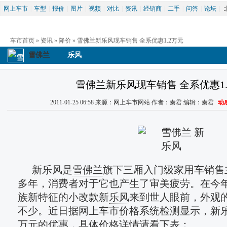
网上车市
|
车型
|
报价
|
图片
|
视频
|
对比
|
资讯
|
经销商
|
二手
|
问答
|
论坛
|
车市首页
 » 
资讯
 » 
降价
 » 雪佛兰新乐风现车销售 全系优惠1.2万元
雪佛兰
乐风
雪佛兰新乐风现车销售 全系优惠1.
2011-01-25 06:58 来源：网上车市网站 作者：秦君 编辑：秦君 
动
新乐风是
雪佛兰
旗下三厢入门级家用车销售
多年，消费者对于它也产生了审美疲劳。在今年
族新特征的小改款新
乐风
来到世人眼前，外观
不少。近日据网上车市
价格
系统检测显示，新乐
万元的优惠，具体价格详情请看下表：