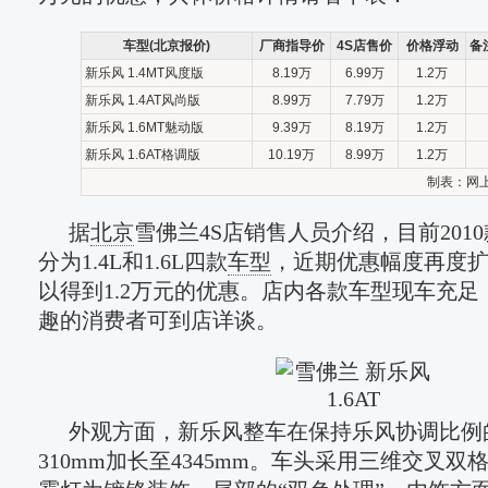
车型(北京报价)
厂商指导价
4S店售价
价格浮动
备
新乐风 1.4MT风度版
8.19万
6.99万
1.2万
新乐风 1.4AT风尚版
8.99万
7.79万
1.2万
新乐风 1.6MT魅动版
9.39万
8.19万
1.2万
新乐风 1.6AT格调版
10.19万
8.99万
1.2万
制表：
网上
据
北京
雪佛兰4S店销售人员介绍，目前201
分为1.4L和1.6L四款
车型
，近期优惠幅度再度
以得到1.2万元的优惠。店内各款车型现车充
趣的消费者可到店详谈。
外观方面，新乐风整车在保持乐风协调比例
310mm加长至4345mm。车头采用三维交叉