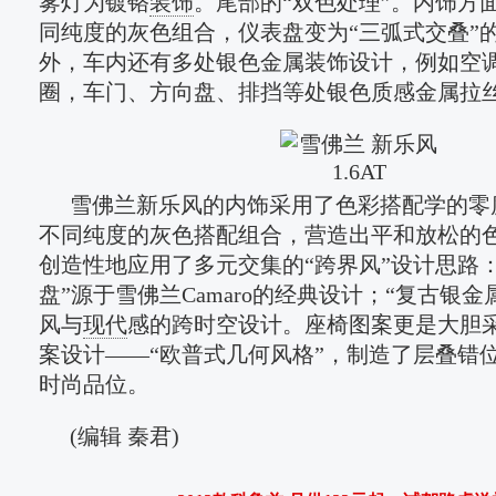
雾灯为镀铬
装饰
。尾部的“双色处理”。内饰方
同纯度的灰色组合，仪表盘变为“三弧式交叠”
外，车内还有多处银色金属装饰设计，例如空
圈，车门、方向盘、排挡等处银色质感金属拉
雪佛兰新乐风的内饰采用了色彩搭配学的零
不同纯度的灰色搭配组合，营造出平和放松的
创造性地应用了多元交集的“跨界风”设计思路
盘”源于雪佛兰Camaro的经典设计；“复古银
风与
现代
感的跨时空设计。座椅图案更是大胆
案设计——“欧普式几何风格”，制造了层叠错
时尚品位。
(编辑 秦君)