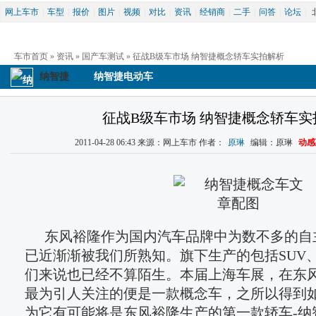
网上车市
|
车型
|
报价
|
图片
|
视频
|
对比
|
资讯
|
经销商
|
二手
|
问答
|
论坛
|
车市首页
 » 
资讯
 » 
国产车测试
 » 征战B级车市场 纳智捷概念轿车实拍解析
纳智捷
纳智捷电动车
征战B级车市场 纳智捷概念轿车实
2011-04-28 06:43 来源：网上车市 作者：
原琳
 编辑：原琳 
动感
东风裕隆作为国内汽车品牌中为数不多的自
已近渐渐被我们所熟知。旗下生产的包括SUV、
们来说也已经不算陌生。本届上海车展，在东
最为引人关注的便是一款概念车，之所以得到
为它有可能将是东风裕隆生产的第一款轿车-纳智捷