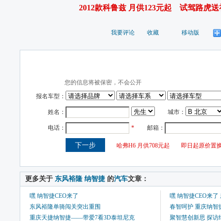
2012款科鲁兹 月供123元起
试驾路虎送
我要评论
收藏
移动版
 更多关于 
东风裕隆
纳智捷
 的
汽车
文章：
嘿 纳智捷CEO来了
嘿 纳智捷CEO来
东风裕隆单骑闯关突出重围
春智呵护 重庆纳智
重庆天捷纳智捷——带爱7看3D泰坦尼克
聚智慧创新思 探访