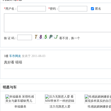
明星与车
幸福爆表
活力无限惹人爱
性感妩媚婀娜多