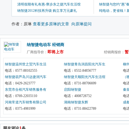
清明假期有礼有惠-寮步东之捷汽车生活馆
纳智捷与您约“惠”
纳智捷2012科技再升级 购立享万元豪礼
纯电动，更省钱！
作者：原琳 
查看更多原琳的文章
向原琳提问
纳智捷电动车 经销商
即将上市
暂
厂商指导价：
经销商报价：
纳智捷温州世之贸汽车生活
纳智捷青岛润昌阳光汽车生
柳
馆
电话：0577-88102555
活馆
电话：0532-84856777
公
电话：
纳智捷葫芦岛川达捷润汽车
纳智捷天顺阳光汽车生活馆
（
生活馆
电话：0429-2623777 
电话：0731-88706699
活
电话
东莞市合裕汽车销售服务有
启阳纳智捷
秦
限公司.
电话：0769-22035110
电话：4008728752
限
电话
河南常道汽车销售有限公司
湖南纳智捷东辉
成
电话：0375-4981999
电话：0731-88422789
馆
电话