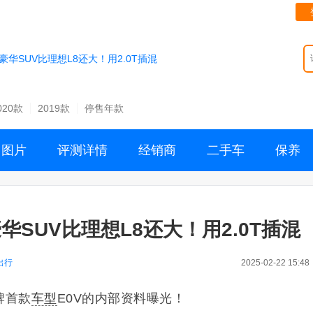
华SUV比理想L8还大！用2.0T插混
020款
2019款
停售年款
图片
评测详情
经销商
二手车
保养
SUV比理想L8还大！用2.0T插混
出行
2025-02-22 15:48
品牌首款
车型
E0V的内部资料曝光！