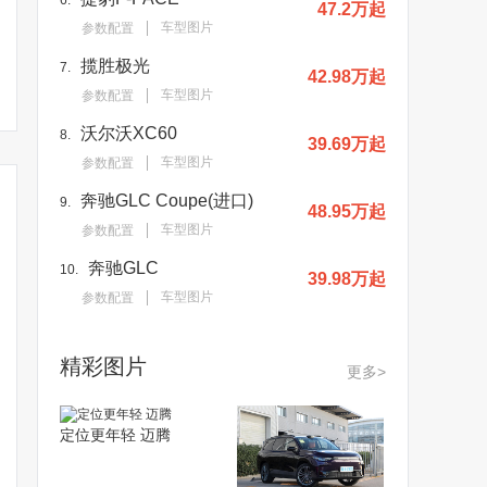
6.
47.2万起
车型图片
参数配置
国产路虎发现神行或9月
纯爷们座驾/售55.8万 路
确定不是胡
发布 四季度上市
虎发现神行实拍
9速变速箱
揽胜极光
7.
42.98万起
车型图片
参数配置
沃尔沃XC60
8.
39.69万起
车型图片
参数配置
奔驰GLC Coupe(进口)
9.
48.95万起
车型图片
参数配置
奔驰GLC
10.
39.98万起
车型图片
参数配置
精彩图片
更多>
定位更年轻 迈腾