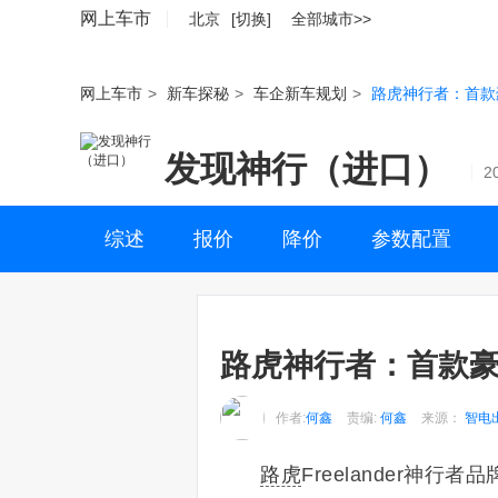
网上车市
北京
[切换]
全部城市>>
网上车市
>
新车探秘
>
车企新车规划
>
路虎神行者：首款豪
发现神行（进口）
2
综述
报价
降价
参数配置
路虎神行者：首款豪华
作者:
何鑫
责编:
何鑫
来源：
智电
路虎
Freelander神行者