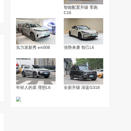
智能配置升级 零跑
C16
实力派新秀 eπ008
强势来袭 智己L6
年轻人的菜 理想L6
全新升级 深蓝G318