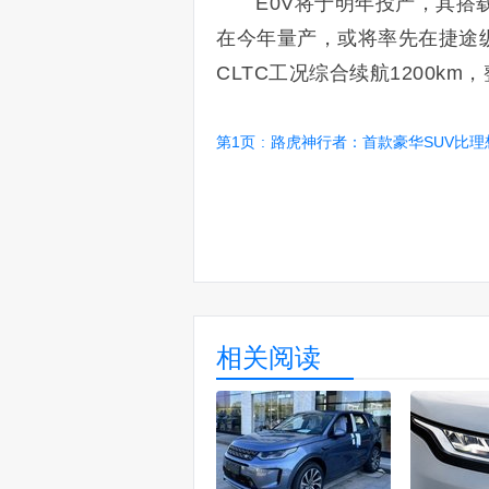
E0V将于明年投产，其搭载
在今年量产，或将率先在捷途
CLTC工况综合续航1200km
第1页
:
路虎神行者：首款豪华SUV比理想L8还大！用
相关阅读