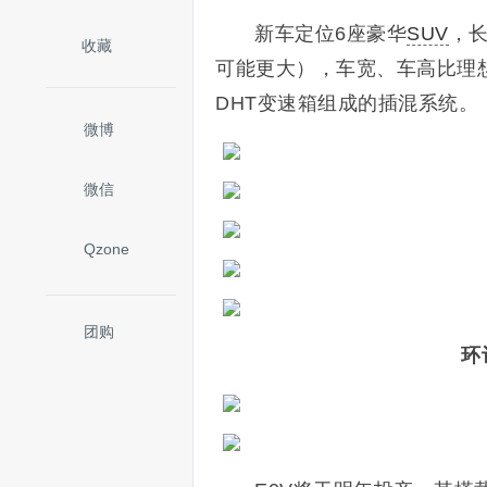
新车定位6座豪华
SUV
，长
收藏
可能更大），车宽、车高比理想L
DHT变速箱组成的插混系统。
微博
微信
Qzone
团购
环