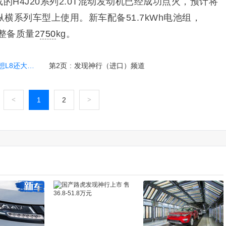
的H4J20系列2.0T混动发动机已经成功点火，预计将
纵横系列车型上使用。新车
配备
51.7kWh电池组，
，整备质量2
750
kg。
2.0T插混
第2页
:
发现神行（进口）频道
<
1
2
>