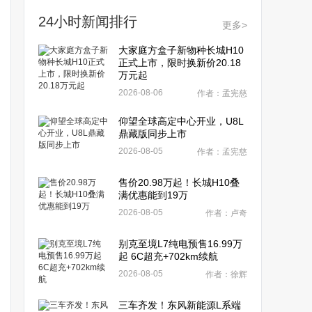
24小时新闻排行
更多>
大家庭方盒子新物种长城H10
正式上市，限时换新价20.18
万元起
2026-08-06
作者：孟宪慈
仰望全球高定中心开业，U8L
鼎藏版同步上市
2026-08-05
作者：孟宪慈
售价20.98万起！长城H10叠
满优惠能到19万
2026-08-05
作者：卢奇
别克至境L7纯电预售16.99万
起 6C超充+702km续航
2026-08-05
作者：徐辉
三车齐发！东风新能源L系端