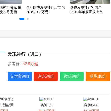
现神行曝光 搭
国产路虎发现神行上市 售
路虎发现神行将国产
系统-9月亮相
36.8-51.8万元
2015年年底正式上市
发现神行（进口）
参考价 :
42.8万起
支付宝询价
京东询价
微信询价
获取底价
00新能源
奥迪Q6
奔驰GLC
.8万起
46.76万起
42.78万起