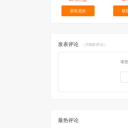
获取底价
获
发表评论
（共
0
条评论）
请
最热评论