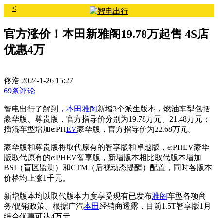
<
官方涨价！本田新雅阁19.78万起售 4S店
优惠4万
佟浩
2024-1-26 15:27
69条评论
智电出行了解到，
本田雅阁
新增3个派生版本，燃油车型包括
豪华版、尊贵版，官方指导价分别为19.78万元、21.48万元；
插混车型增加e:PH
EV
豪华版，官方指导价为22.68万元。
豪华版和尊贵版将取代原有的智享版和卓越版，e:PHEV豪华
版取代原有的e:PHEV智享版，新增版本相比取代版本增加
BSI（盲区监测）和CTM（后视动态提醒）配置，同时各版本
价格均上涨1千元。
新增版本均以取代版本力度享受现有已发布
雅阁
车型各项商
务/促销政策。根据广汽
本田
经销商透露，目前1.5T智享版1月
综合优惠可达4万元。