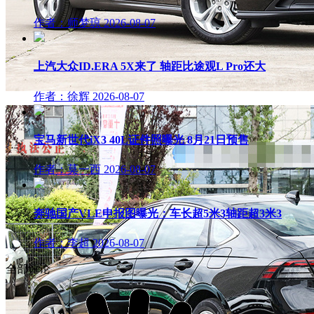
作者：师梦琼
2026-08-07
上汽大众ID.ERA 5X来了 轴距比途观L Pro还大
作者：徐辉
2026-08-07
宝马新世代iX3 40L证件照曝光 8月21日预售
作者：莫一西
2026-08-07
奔驰国产VLE申报图曝光：车长超5米3轴距超3米3
作者：李超
2026-08-07
全部评论