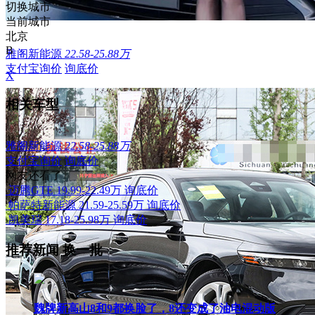
切换城市
当前城市
北京
B
雅阁新能源
22.58-25.88万
支付宝询价
询底价
X
相关车型
雅阁新能源
22.58-25.88万
支付宝询价
询底价
网友还看了
迈腾GTE
19.99-22.49万
询底价
帕萨特新能源
21.59-25.59万
询底价
凯美瑞
17.18-25.98万
询底价
推荐新闻
换一批
魏牌新高山8和9都换脸了，8还变成了油电混动版