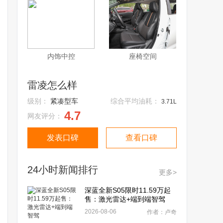
内饰中控
座椅空间
雷凌怎么样
级别：
紧凑型车
综合平均油耗：
3.71L
4.7
网友评分：
发表口碑
查看口碑
24小时新闻排行
更多>
深蓝全新S05限时11.59万起
售：激光雷达+端到端智驾
2026-08-06
作者：卢奇