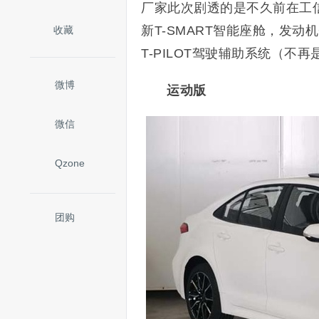
厂家此次剧透的是不久前在工
新T-SMART智能座舱，发
收藏
T-PILOT驾驶辅助系统（不再
微博
运动版
微信
Qzone
团购