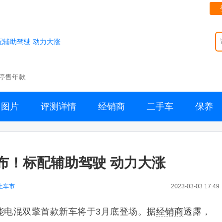
配辅助驾驶 动力大涨
停售年款
图片
评测详情
经销商
二手车
保养
布！标配辅助驾驶 动力大涨
上车市
2023-03-03 17:49
能电混双擎首款新车将于3月底登场。据
经销商
透露，