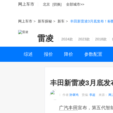
网上车市
北京
[切换]
全部城市>>
网上车市
>
新车探秘
>
新车
>
丰田新雷凌3月底发布！标
雷凌
2024款
2023款
2018款
综述
报价
降价
参数配置
丰田新雷凌3月底发
作者:
孙肇鸿
责编:
李超
来源：
网
广汽丰田
宣布，第五代智