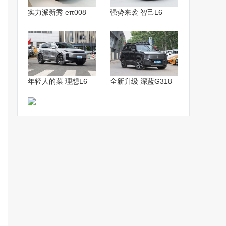
实力派新秀 eπ008
强势来袭 智己L6
年轻人的菜 理想L6
全新升级 深蓝G318