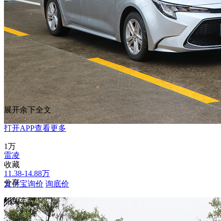
展开余下全文
打开APP查看更多
1万
雷凌
收藏
11.38-14.88万
分享
支付宝询价
询底价
相关车型