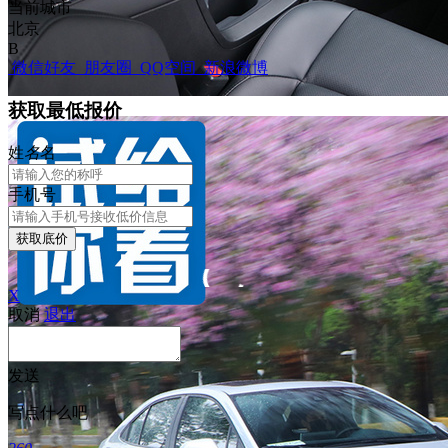
当前城市
北京
B
微信好友
朋友圈
QQ空间
新浪微博
获取最低报价
姓
名
名
手机号
获取底价
X
取消
退出
发送
写点什么吧