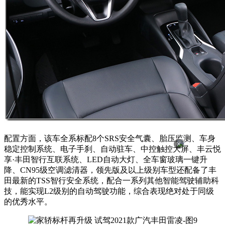
配置方面，该车全系标配8个SRS安全气囊、胎压监测、车身
×
稳定控制系统、电子手刹、自动驻车、中控触控大屏、丰云悦
享·丰田智行互联系统、LED自动大灯、全车窗玻璃一键升
降、CN95级空调滤清器，领先版及以上级别车型还配备了丰
田最新的TSS智行安全系统，配合一系列其他智能驾驶辅助科
技，能实现L2级别的自动驾驶功能，综合表现绝对处于同级
的优秀水平。