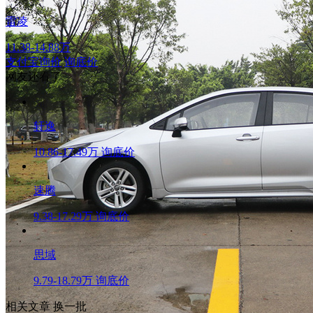
雷凌
11.38-14.88万
支付宝询价
询底价
网友还看了
轩逸
10.86-17.49万
询底价
速腾
9.38-17.29万
询底价
思域
9.79-18.79万
询底价
相关文章
换一批