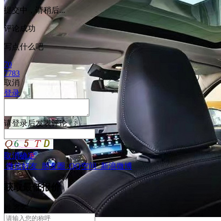
提交中，请稍后...
评论成功
写点什么吧
70
7783
取消
登录
请
登录
后发表评论
取消
确定
微信好友
朋友圈
QQ空间
新浪微博
获取最低报价
姓
名
名