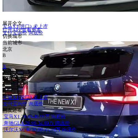
展开全文
宝马X1(进口)
未上市
打开APP查看更多
支付宝询价
询底价
切换城市
当前城市
北京
B
X
相关车型
宝马X1(进口)
未上市
支付宝询价
询底价
网友还看了
宝马X1
28.89-40.99万
询底价
奔驰GLA
29.99-34.69万
询底价
沃尔沃XC40
26.98-35.48万
询底价