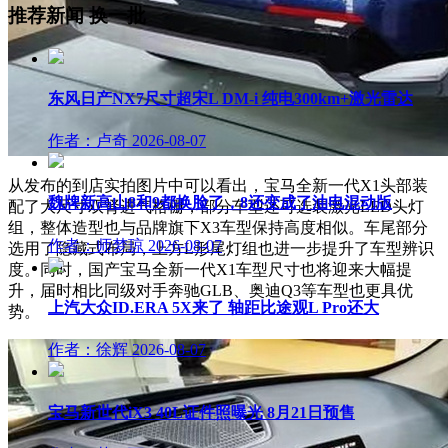
推荐新闻
换一批
东风日产NX7尺寸超宋L DM-i 纯电300km+激光雷达
作者：卢奇
2026-08-07
从发布的到店实拍图片中可以看出，宝马全新一代X1头部装
魏牌新高山8和9都换脸了，8还变成了油电混动版
配了大尺寸双肾进气格栅，部分车型还可选装激光LED头灯
组，整体造型也与品牌旗下X3车型保持高度相似。车尾部分
作者：师梦琼
2026-08-07
选用了隐藏式布局，上方L形尾灯组也进一步提升了车型辨识
度。同时，国产宝马全新一代X1车型尺寸也将迎来大幅提
升，届时相比同级对手奔驰GLB、奥迪Q3等车型也更具优
上汽大众ID.ERA 5X来了 轴距比途观L Pro还大
势。
作者：徐辉
2026-08-07
宝马新世代iX3 40L证件照曝光 8月21日预售