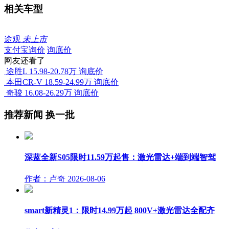
相关车型
途观
未上市
支付宝询价
询底价
网友还看了
途胜L
15.98-20.78万
询底价
本田CR-V
18.59-24.99万
询底价
奇骏
16.08-26.29万
询底价
推荐新闻
换一批
深蓝全新S05限时11.59万起售：激光雷达+端到端智驾
作者：卢奇
2026-08-06
smart新精灵1：限时14.99万起 800V+激光雷达全配齐