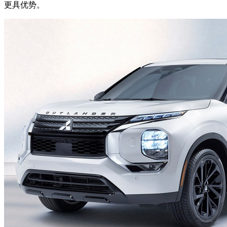
更具优势。