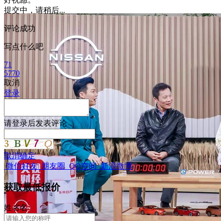
提交中，请稍后...
评论成功
写点什么吧
71
5770
取消
登录
请
登录
后发表评论
取消
确定
微信好友
朋友圈
QQ空间
新浪微博
获取最低报价
姓
名
名