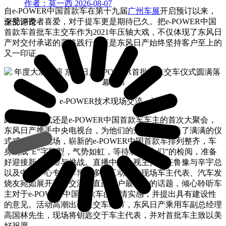
作者：莫一西
2026-08-07
自e-POWER中国首款车在第十九届
广州车展
开启预订以来，
深受消费者喜爱，对于提车更是期待已久。把e-POWER中国
全部评论
首款车首批车主交车作为2021年压轴大戏，不仅体现了东风日
产对交付承诺的严格践行，更是东风日产始终坚持客户至上的
又一印证。
e-POWER技术现场交流、讨论
此次交车仪式还是e-POWER中国首款车车主的首次大聚会，
东风日产携手中央电视台，为他们的荣耀时刻营造了满满的仪
式感。仪式现场，崭新的e-POWER中国首款车排列整齐，车
身列成“E”字阵型，气势如虹，等待着“主人们”的检阅，准备
好迎接新的使命与挑战。直播中，央视主持人任鲁豫与辛宇总
以及中汽中心专家李博士多维互动，与现场车主代表、汽车发
烧友宛如展开互动交流，直面用户最关心的话题，倾心聆听车
主对于e-POWER中国首款车的真情实感，并提出具有建设性
的意见。活动高潮出现在交车环节，东风日产乘用车副总经理
高国林先生，现场将钥匙交于车主代表，并对首批车主致以美
好祝愿。