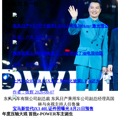
推荐新闻
换一批
东风日产NX7尺寸超宋L DM-i 纯电300km+激光雷达
作者：卢奇
2026-08-07
魏牌新高山8和9都换脸了，8还变成了油电混动版
作者：师梦琼
2026-08-07
上汽大众ID.ERA 5X来了 轴距比途观L Pro还大
作者：徐辉
2026-08-07
东风汽车有限公司副总裁 东风日产乘用车公司副总经理高国
林与央视主持人任鲁豫
宝马新世代iX3 40L证件照曝光 8月21日预售
年度压轴大戏 首批e-POWER车主诞生