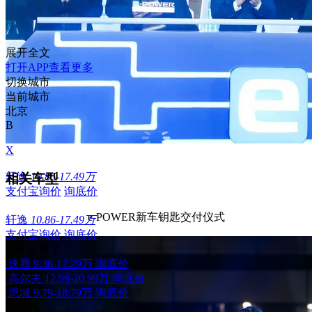
展开全文
打开APP查看更多
切换城市
当前城市
北京
B
X
轩逸
10.86-17.49万
相关车型
支付宝询价
询底价
e-POWER新车钥匙交付仪式
轩逸
10.86-17.49万
支付宝询价
询底价
网友还看了
速腾
9.38-17.29万
询底价
高尔夫
12.99-20.99万
询底价
思域
9.79-18.79万
询底价