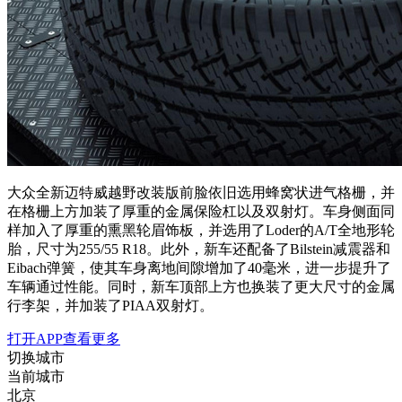
大众全新迈特威越野改装版前脸依旧选用蜂窝状进气格栅，并
在格栅上方加装了厚重的金属保险杠以及双射灯。车身侧面同
样加入了厚重的熏黑轮眉饰板，并选用了Loder的A/T全地形轮
胎，尺寸为255/55 R18。此外，新车还配备了Bilstein减震器和
Eibach弹簧，使其车身离地间隙增加了40毫米，进一步提升了
车辆通过性能。同时，新车顶部上方也换装了更大尺寸的金属
行李架，并加装了PIAA双射灯。
打开APP查看更多
切换城市
当前城市
北京