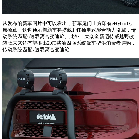
从发布的新车图片中可以看出，新车尾门上方印有eHybrid专
属徽章，这也预示着新车将搭载1.4T插电式混合动力引擎，传
动系统匹配6速双离合变速箱。此外，大众全新迈特威越野改
装版未来还有望推出2.0T柴油四驱系统版车型供消费者选购，
传动系统匹配7速双离合变速箱。