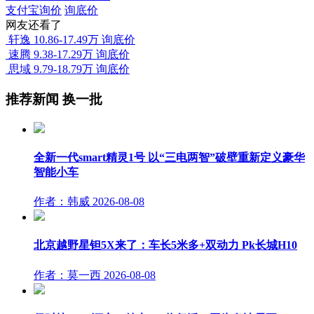
支付宝询价
询底价
网友还看了
轩逸
10.86-17.49万
询底价
速腾
9.38-17.29万
询底价
思域
9.79-18.79万
询底价
推荐新闻
换一批
全新一代smart精灵1号 以“三电两智”破壁重新定义豪华
智能小车
作者：韩威
2026-08-08
北京越野星钽5X来了：车长5米多+双动力 Pk长城H10
作者：莫一西
2026-08-08