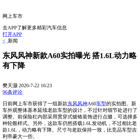
网上车市
去APP了解更多精彩汽车信息
打开APP
<
新闻
东风风神新款A60实拍曝光 搭1.6L动力略
有下降
樊天灏
2020-7-22 16:23
96条评论
日前网上车市获得了一组新款
东风风神
A60
车型
的实拍图。新
车外观整体基本延续老款车型的设计，不过针对细节处进行了
调整。
前保险杠内部采用贯穿式镀铬装饰进行点缀，可选择多
种轮毂样式。另外，这款车仍然搭载1.6L发动机，不过相比老
款1.6L，动力略有下降。尺寸与老款保持一致，比竞品车型吉
利帝豪大一些。