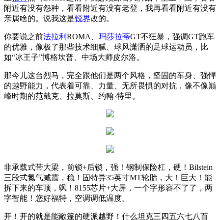
附近有没有怨种，看看附近有没有老登，我再看看附近有没有
亲属啥的。说我这是
锐界
改的。
你要说之前
法拉利
ROMA、
玛莎拉蒂
GT不狂暴，强调GT跑车
的优雅，像极了那些技术细腻、球风潇洒的足球运动员，比
如“冰王子”博格坎普、中场大师皮尔洛。
那今儿这台烈马，完全跟他们是两个风格，坚固的车身、强悍
的越野能力，代表着可靠、力量、无所畏惧的对抗，像不像巅
峰时期的范戴克、拉莫斯、约翰·特里。
非承载式带大梁，前锁+后锁，强！钢制保险杠，硬！Bilstein
三段式氮气减震，稳！固特异35英寸MT轮胎，大！巨大！能
拆下来的车顶，飒！8155芯片+大屏，一个字形容不了了，两
字智能！您好福特，空调调低温度。
开！开的就是能敞篷的硬派越野！什么坦克三四五六七八百