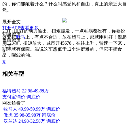
的，你们能敞着开么？什么叫感受风和自由，真正的亲近大自
然。
展开全文
打开APP查看更多
2.3T+10AT的动力输出、扭矩爆发，一点毛病都没有，你要说
切换城市
这套按
野马
上，有点不合适，放在烈马上，那就刚刚好！攀爬
当前城市
用123挡，扭矩放大，城市开45678，在往上升，转速一下来，
北京
能耗就有保障。虽说这车想低于12个油挺难的，但它不摘食
B
昂，喝92的油。
X
相关车型
福特烈马
22.98-49.88万
支付宝询价
询底价
网友还看了
牧马人
49.99-59.99万
询底价
傲虎
35.98-35.98万
询底价
汉兰达
24.98-32.58万
询底价