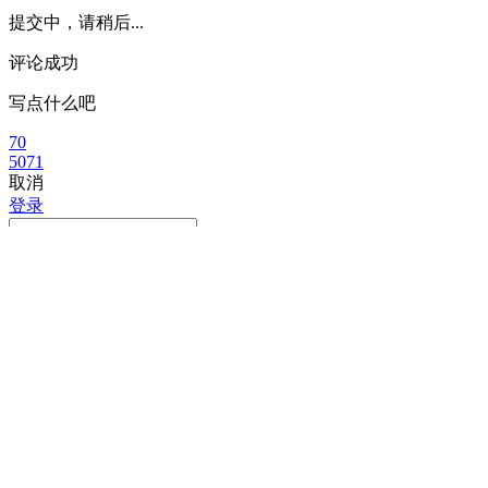
提交中，请稍后...
评论成功
写点什么吧
70
5071
取消
登录
请
登录
后发表评论
取消
确定
微信好友
朋友圈
QQ空间
新浪微博
获取最低报价
姓
名
名