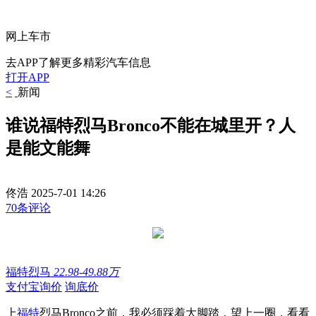
网上车市
去APP了解更多精彩汽车信息
打开APP
<
新闻
谁说福特烈马Bronco不能在城里开？人
是能文能舞
佟浩
2025-7-01 14:26
70条评论
福特烈马
22.98-49.88万
支付宝询价
询底价
上
福特
烈马Bronco之前，我必须踩着大脚踏，望上一圈，看看