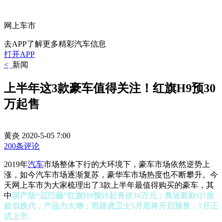
网上车市
去APP了解更多精彩汽车信息
打开APP
<
新闻
上半年这3款豪车值得关注！红旗H9预30
万起售
黄炎
2020-5-05 7:00
200条评论
2019年
汽车
市场整体下行的大环境下，豪车市场依然逆势上
涨，如今汽车市场逐渐复苏，豪华车市场热度也不断攀升。今
天网上车市为大家梳理出了3款上半年最值得购买的豪车，其
中
国产版“迈巴赫”红旗H9预计起售价30万元；奥迪新款Q7改
款似换代，产品力大增；而路虎卫士5月底将开启预售，7月正
式上市
。