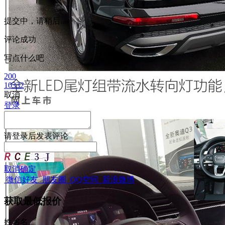
提交中，请稍后...
评论成功
写点什么吧
200
10332
取消
登录
请
登录
后发表评论
取消
确定
微信好友
朋友圈
QQ空间
新浪微博
获取最低报价
姓
名
名