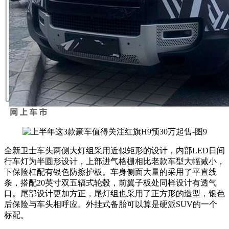
全新卫士车头两侧大灯组采用近似矩形的设计，内部LED日间
行车灯为半圆形设计，上部进气格栅相比老款
车型
大幅减小，
下保险杠配有银色防擦护板。车身侧面大量的采用了平直线
条，搭配20英寸双五辐式轮毂，前翼子板处同样设计有透气
口。尾部设计更加方正，尾灯组也采用了正方形的造型，银色
后保险与车头相呼应。外挂式备胎可以算是硬派
SUV
的一个
标配。