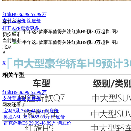
红旗H9
30.98-53.98万
支付宝询价
询底价
展开全文
打开APP查看更多
切换城市
当前城市
北京
B
X
相关车型
红旗H9
30.98-53.98万
支付宝询价
询底价
网友还看了
宝马5系
36.8-44.8万
询底价
奥迪A6L
32.29-55.89万
询底价
雷克萨斯ES
29.99-48.89万
询底价