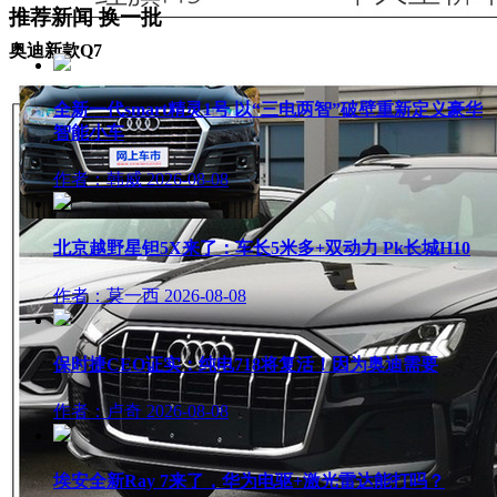
推荐新闻
换一批
奥迪新款Q7
全新一代smart精灵1号 以“三电两智”破壁重新定义豪华
智能小车
作者：韩威
2026-08-08
北京越野星钽5X来了：车长5米多+双动力 Pk长城H10
作者：莫一西
2026-08-08
保时捷CEO证实：纯电718将复活！因为奥迪需要
作者：卢奇
2026-08-08
埃安全新Ray 7来了，华为电驱+激光雷达能打吗？