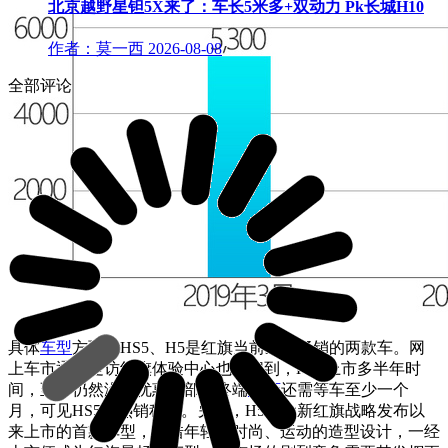
北京越野星钽5X来了：车长5米多+双动力 Pk长城H10
作者：莫一西
2026-08-08
全部评论
具体
车型
方面，HS5、H5是红旗当前最为畅销的两款车。网
上车市通过走访红旗体验中心也了解到，HS5上市多半年时
间，至今仍然没有优惠，部分终端
4S店
还需等车至少一个
月，可见HS5的热销程度。另外，H5作为新红旗战略发布以
来上市的首款车型，凭借年轻、时尚、运动的造型设计，一经