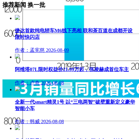
推荐新闻
换一批
捷达首款纯电轿车M6线下亮相 联和茶百道在成都开设
限时快闪店
作者：孟宪慈
2026-08-09
阿维塔07L限时权益价21.99万起，张凌赫成首位车主
作者：卢奇
2026-08-08
全新一代smart精灵1号 以“三电两智”破壁重新定义豪华
智能小车
作者：韩威
2026-08-08