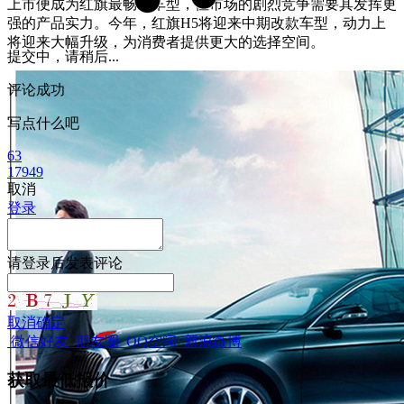
上市便成为红旗最畅销车型，但市场的剧烈竞争需要其发挥更
强的产品实力。今年，红旗H5将迎来中期改款车型，动力上
将迎来大幅升级，为消费者提供更大的选择空间。
提交中，请稍后...
评论成功
写点什么吧
63
17949
取消
登录
请
登录
后发表评论
取消
确定
微信好友
朋友圈
QQ空间
新浪微博
获取最低报价