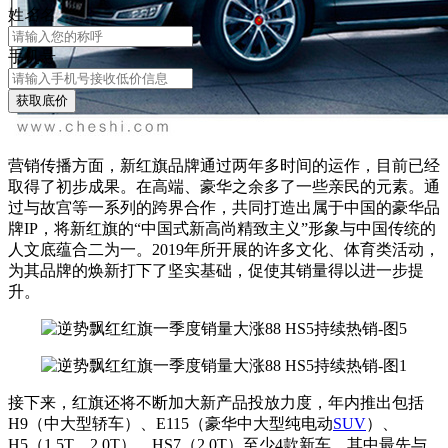
姓
名
名
手机号
获取底价
营销传播方面，新红旗品牌通过两年多时间的运作，目前已经
取得了初步成果。在高端、豪华之余多了一些亲民的元素。通
过与故宫等一系列的跨界合作，共同打造出属于中国的豪华品
牌IP，将新红旗的“中国式新高尚精致主义”形象与中国传统的
人文底蕴合二为一。2019年所开展的许多文化、体育类活动，
为其品牌的焕新打下了坚实基础，促使其销量得以进一步提
升。
接下来，红旗还将不断加大新产品投放力度，年内推出包括
H9（中大型轿车）、E115（豪华中大型纯电动
SUV
）、
H5（1.5T、2.0T）、HS7（2.0T）至少4款新车，其中最先与