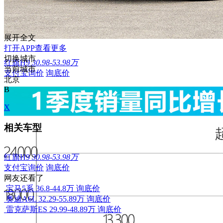
展开全文
打开APP查看更多
切换城市
红旗H9
30.98-53.98万
当前城市
支付宝询价
询底价
北京
B
X
相关车型
红旗H9
30.98-53.98万
支付宝询价
询底价
网友还看了
宝马5系
36.8-44.8万
询底价
奥迪A6L
32.29-55.89万
询底价
雷克萨斯ES
29.99-48.89万
询底价