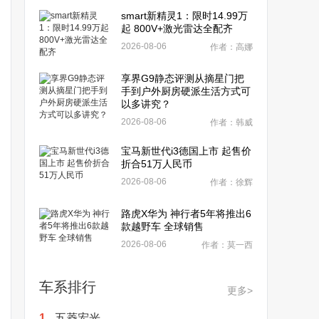
smart新精灵1：限时14.99万
起 800V+激光雷达全配齐
2026-08-06
作者：高娜
享界G9静态评测从摘星门把
手到户外厨房硬派生活方式可
以多讲究？
2026-08-06
作者：韩威
宝马新世代i3德国上市 起售价
折合51万人民币
2026-08-06
作者：徐辉
路虎X华为 神行者5年将推出6
款越野车 全球销售
2026-08-06
作者：莫一西
车系排行
更多>
1.
五菱宏光