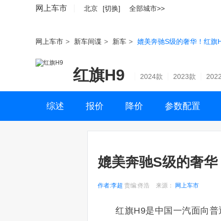
网上车市
北京
[切换]
全部城市>>
网上车市
>
新车间谍
>
新车
>
媲美奔驰S级的奢华！红旗H
红旗H9
2024款
2023款
202
综述
报价
降价
参数配置
媲美奔驰S级的奢华
作者:李超
责编:佟浩
来源：
网上车市
红旗H9是中国一汽面向