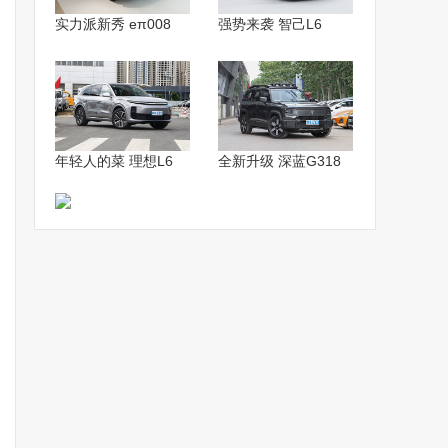
实力派新秀 eπ008
强势来袭 智己L6
年轻人的菜 理想L6
全新升级 深蓝G318