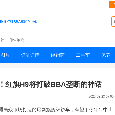
9将打破BBA垄断的神话
2款
停售年款
图片
评测详情
经销商
二手车
保养
！红旗H9将打破BBA垄断的神话
2020-03-23 07:00
普通民众市场打造的最新旗舰级轿车，有望于今年年中上