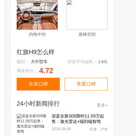
内饰中控
座椅空间
红旗H9怎么样
级别：
大中型车
综合平均油耗：
1.97L
4.72
网友评分：
发表口碑
查看口碑
24小时新闻排行
更多>
深蓝全新S05限时11.59万起
售：激光雷达+端到端智驾
2026-08-06
作者：卢奇