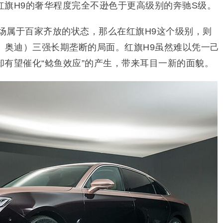
红旗H9的奢华程度完全不逊色于更高级别的奔驰S级。
市场属于百家齐放的状态，那么在红旗H9这个级别，则
、奥迪）三强长期垄断的局面。红旗H9虽然难以凭一己
却有望催化“鲶鱼效应”的产生，带来耳目一新的面貌。