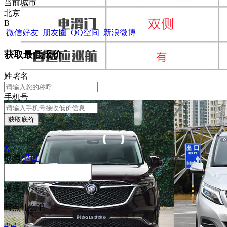
当前城市
北京
B
微信好友
朋友圈
QQ空间
新浪微博
获取最低报价
姓
名
名
手机号
获取底价
X
取消
退出
发送
写点什么吧
464