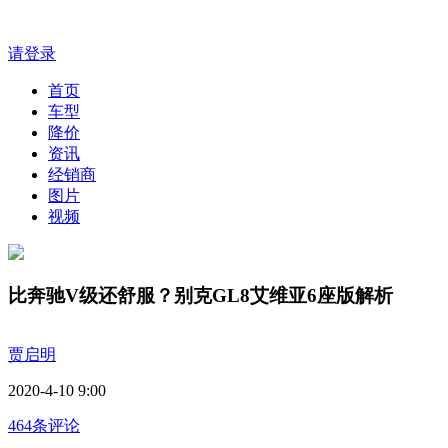
请登录
首页
车型
降价
资讯
经销商
图片
视频
比奔驰V级还舒服？别克GL8艾维亚6座版解析
贾启明
2020-4-10 9:00
464条评论