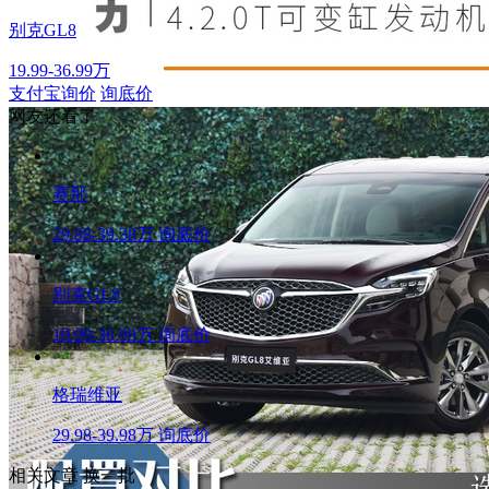
别克GL8
19.99-36.99万
支付宝询价
询底价
网友还看了
赛那
29.88-39.38万
询底价
别克GL8
19.99-36.99万
询底价
格瑞维亚
29.98-39.98万
询底价
相关文章
换一批