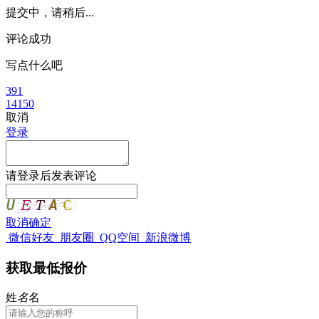
提交中，请稍后...
评论成功
写点什么吧
391
14150
取消
登录
请
登录
后发表评论
取消
确定
微信好友
朋友圈
QQ空间
新浪微博
获取最低报价
姓
名
名