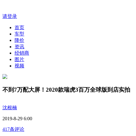
请登录
首页
车型
降价
资讯
经销商
图片
视频
不到7万配大屏！2020款瑞虎3百万全球版到店实拍
沈根楠
2019-8-29 6:00
417条评论