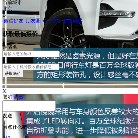
当前城市
北京
B
微信好友
朋友圈
QQ空间
新浪微博
获取最低报价
姓
名
名
手机号
获取底价
X
取消
退出
发送
写点什么吧