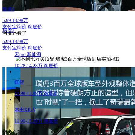
瑞虎3
5.99-13.98万
支付宝询价
询底价
瑞虎3
网友还看了
5.99-13.98万
支付宝询价
询底价
宋pro 新能源
10.28-14.28万
询底价
缤智
11.98-13.99万
询底价
本田XR-V
11.99-15.29万
询底价
相关文章
换一批