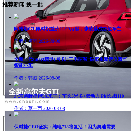
推荐新闻
换一批
阿维塔07L限时权益价21.99万起，张凌赫成首位车主
作者：卢奇
2026-08-08
全新一代smart精灵1号 以“三电两智”破壁重新定义豪华
智能小车
作者：韩威
2026-08-08
北京越野星钽5X来了：车长5米多+双动力 Pk长城H10
作者：莫一西
2026-08-08
保时捷CEO证实：纯电718将复活！因为奥迪需要