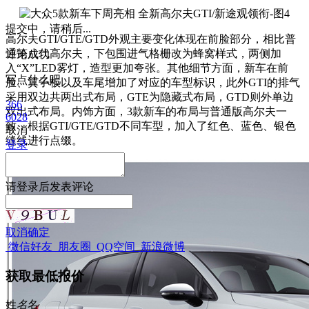
提交中，请稍后...
高尔夫GTI/GTE/GTD外观主要变化体现在前脸部分，相比普
通第八代高尔夫，下包围进气格栅改为蜂窝样式，两侧加
评论成功
入“X”LED雾灯，造型更加夸张。其他细节方面，新车在前
写点什么吧
脸、翼子板以及车尾增加了对应的车型标识，此外GTI的
排气
采用双边共两出式布局，GTE为隐藏式布局，GTD则外单边
366
双出式布局。内饰方面，3款新车的布局与普通版高尔夫一
6028
致，根据GTI
/GTE/GTD不同车型，加入了红色、蓝色、银色
取消
缝线进行点缀。
登录
请
登录
后发表评论
取消
确定
微信好友
朋友圈
QQ空间
新浪微博
获取最低报价
姓
名
名