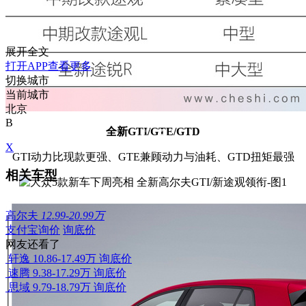
展开全文
打开APP查看更多
切换城市
当前城市
北京
B
全新GTI/GTE/GTD
X
GTI动力比现款更强、GTE兼顾动力与油耗、GTD扭矩最强
相关车型
高尔夫
12.99-20.99万
支付宝询价
询底价
网友还看了
轩逸
10.86-17.49万
询底价
速腾
9.38-17.29万
询底价
思域
9.79-18.79万
询底价