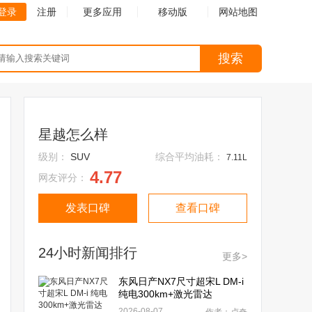
登录
注册
更多应用
移动版
网站地图
搜索
星越怎么样
级别：
SUV
综合平均油耗：
7.11L
4.77
网友评分：
发表口碑
查看口碑
24小时新闻排行
更多>
东风日产NX7尺寸超宋L DM-i
纯电300km+激光雷达
2026-08-07