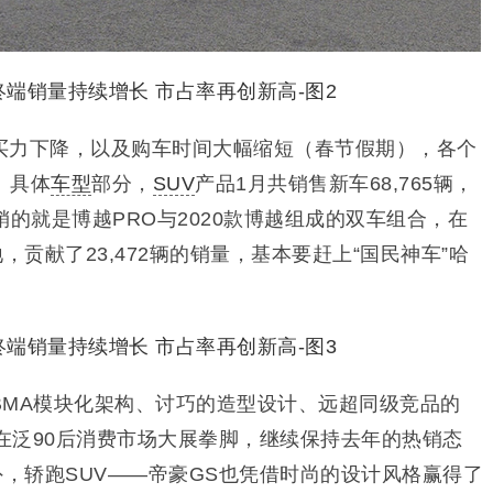
买力下降，以及购车时间大幅缩短（春节假期），各个
。具体
车型
部分，
SUV
产品1月共销售新车68,765辆，
销的就是博越PRO与2020款博越组成的双车组合，在
地，贡献了23,472辆的销量，基本要赶上“国民神车”哈
BMA模块化架构、讨巧的造型设计、远超同级竞品的
让其在泛90后消费市场大展拳脚，继续保持去年的热销态
另外，轿跑SUV——帝豪GS也凭借时尚的设计风格赢得了