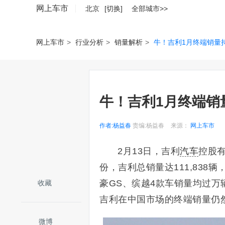
网上车市
北京
[切换]
全部城市>>
网上车市
>
行业分析
>
销量解析
>
牛！吉利1月终端销量
牛！吉利1月终端销
作者:杨益春
责编:杨益春
来源：
网上车市
2月13日，吉利
汽车
控股有
份，吉利总销量达111,83
豪GS、缤越4款车销量均过
收藏
吉利在中国市场的终端销量仍
微博