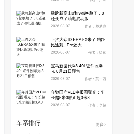
作者：卢奇
魏牌新高山8和9都换脸了，8
还变成了油电混动版
2026-08-07
作者：师梦琼
上汽大众ID.ERA 5X来了 轴距
比途观L Pro还大
2026-08-07
作者：徐辉
宝马新世代iX3 40L证件照曝
光 8月21日预售
2026-08-07
作者：莫一西
奔驰国产VLE申报图曝光：车
长超5米3轴距超3米3
2026-08-07
作者：李超
车系排行
更多>