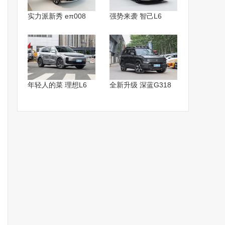
实力派新秀 eπ008
强势来袭 智己L6
年轻人的菜 理想L6
全新升级 深蓝G318