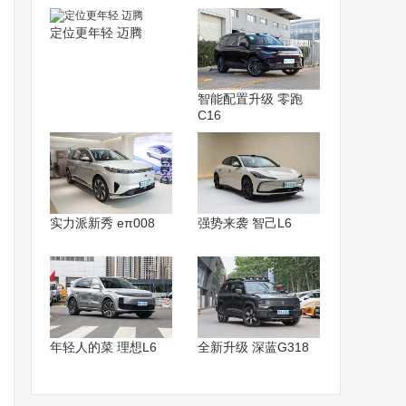
定位更年轻 迈腾
智能配置升级 零跑
C16
实力派新秀 eπ008
强势来袭 智己L6
年轻人的菜 理想L6
全新升级 深蓝G318