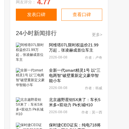
4.77
网友评分：
发表口碑
查看口碑
24小时新闻排行
更多>
阿维塔07L限时权益价21.99
万起，张凌赫成首位车主
2026-08-08
作者：卢奇
全新一代smart精灵1号 以“三
电两智”破壁重新定义豪华智
能小车
2026-08-08
作者：韩威
北京越野星钽5X来了：车长5
米多+双动力 Pk长城H10
2026-08-08
作者：莫一西
保时捷CEO证实：纯电718将