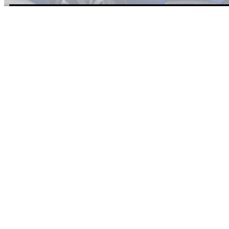
哈弗F7 2020款 2.0GDIT 四驱i悦版车型搭载了来自博格华纳的
适时四驱系统，通过全地形模式（标准/运动/经济/泥地/沙地/
雪地）自由切换，可实现两四驱功能切换，智能四驱情况下能
够根据实际路况调整四驱扭矩输出，以达到脱困功能及更好的
驾驶性。