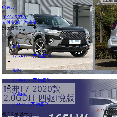
哈弗F7
10.90-15.37万
支付宝询价
询底价
网友还看了
逍客
12.59-17.49万
询底价
智跑
13.98-15.78万
询底价
哈弗H6
9.99-14.39万
询底价
相关文章
换一批