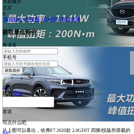
当前城市
北京
B
微信好友
朋友圈
QQ空间
新浪微博
获取最低报价
姓
名
名
手机号
获取底价
X
取消
退出
发送
写点什么吧
从上图可以看出，哈弗F7 2020款 2.0GDIT 四驱i悦版所搭载的
840