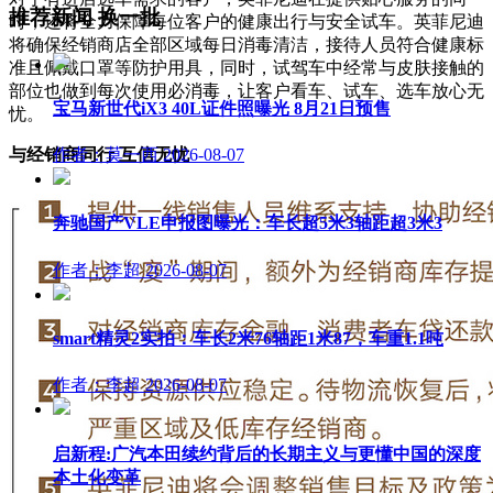
推荐新闻
换一批
时，还将全力保障每位客户的健康出行与安全试车。英菲尼迪
将确保经销商店全部区域每日消毒清洁，接待人员符合健康标
准且佩戴口罩等防护用具，同时，试驾车中经常与皮肤接触的
部位也做到每次使用必消毒，让客户看车、试车、选车放心无
宝马新世代iX3 40L证件照曝光 8月21日预售
忧。
与经销商同行
互信无忧
作者：莫一西
2026-08-07
奔驰国产VLE申报图曝光：车长超5米3轴距超3米3
作者：李超
2026-08-07
smart精灵2实拍：车长2米76轴距1米87，车重1.1吨
作者：李超
2026-08-07
启新程:广汽本田续约背后的长期主义与更懂中国的深度
本土化变革