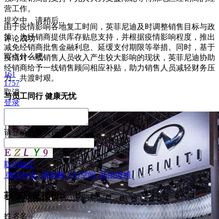
营工作。
提交中，请稍后...
由于疫情影响各地复工时间，英菲尼迪及时调整销售目标与政
策，为经销商提供库存贴息支持，并根据疫情影响程度，推出
评论成功
减免经销商批售金融利息、延缓支付期限等举措。同时，基于
写点什么吧
疫情对一线销售人员收入产生较大影响的现状，英菲尼迪协助
经销商给予一线销售顾问相应补贴，助力销售人员减轻财务压
161
力、共渡时艰。
1757
取消
与员工同行 健康无忧
登录
请
登录
后发表评论
取消
确定
微信好友
朋友圈
QQ空间
新浪微博
获取最低报价
姓
名
名