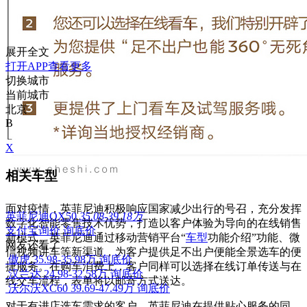
展开全文
打开APP查看更多
切换城市
当前城市
北京
B
X
相关车型
面对疫情，英菲尼迪积极响应国家减少出行的号召，充分发挥
英菲尼迪QX50
35.08-39.18万
数字化智能零售技术优势，打造以客户体验为导向的在线销售
支付宝询价
询底价
新模式。英菲尼迪通过移动营销平台“
车型
功能介绍”功能、微
网友还看了
信视频讲车等新渠道，为客户提供足不出户便能全景选车的便
傲虎
35.98-35.98万
询底价
捷服务。在购车消费上，客户同样可以选择在线订单传送与在
汉兰达
24.98-32.58万
询底价
线交车流程，表单将以邮寄方式送达。
沃尔沃XC60
39.69-47.49万
询底价
对于有进店选车需求的客户，英菲尼迪在提供贴心服务的同