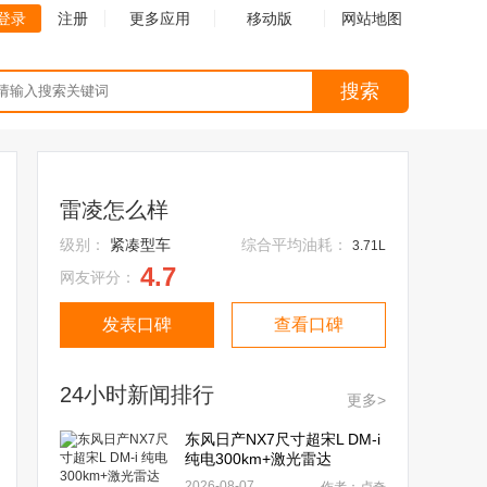
登录
注册
更多应用
移动版
网站地图
搜索
雷凌怎么样
级别：
紧凑型车
综合平均油耗：
3.71L
4.7
网友评分：
发表口碑
查看口碑
24小时新闻排行
更多>
东风日产NX7尺寸超宋L DM-i
纯电300km+激光雷达
2026-08-07