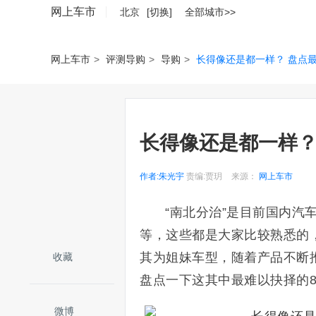
网上车市
北京
[切换]
全部城市>>
网上车市
>
评测导购
>
导购
>
长得像还是都一样？ 盘点
长得像还是都一样？
作者:朱光宇
责编:贾玥
来源：
网上车市
“南北分治”是目前国内汽
等，这些都是大家比较熟悉的
其为姐妹车型，随着产品不断
收藏
盘点一下这其中最难以抉择的
微博