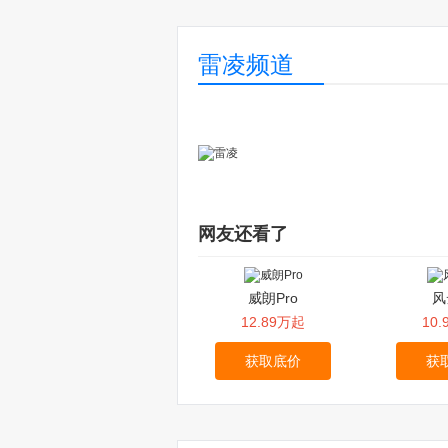
雷凌频道
网友还看了
威朗Pro
风
12.89万起
10
获取底价
获