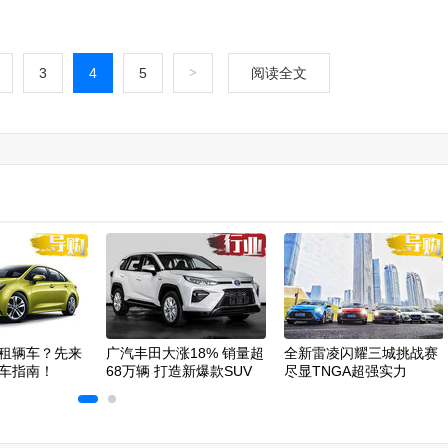
3
4
5
>
阅读全文
租辆车？先来
广汽丰田大涨18% 销量超
全新雷凌闪耀三城挑战赛
车指南！
68万辆 打造新爆款SUV
尽显TNGA超强实力