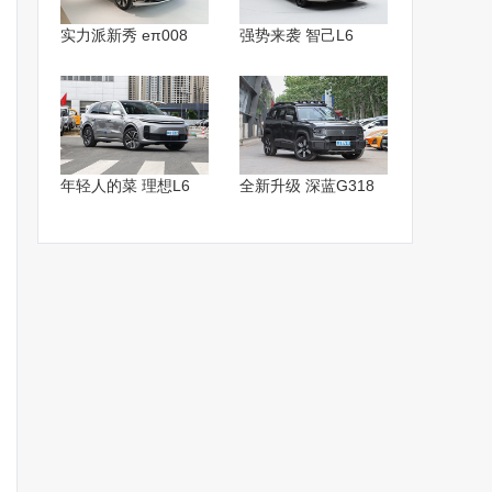
实力派新秀 eπ008
强势来袭 智己L6
年轻人的菜 理想L6
全新升级 深蓝G318