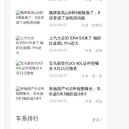
作者：卢奇
魏牌新高山8和9都换脸了，8
还变成了油电混动版
2026-08-07
作者：师梦琼
上汽大众ID.ERA 5X来了 轴距
比途观L Pro还大
2026-08-07
作者：徐辉
宝马新世代iX3 40L证件照曝
光 8月21日预售
2026-08-07
作者：莫一西
奔驰国产VLE申报图曝光：车
长超5米3轴距超3米3
2026-08-07
作者：李超
车系排行
更多>