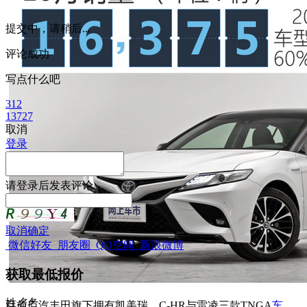
提交中，请稍后...
评论成功
写点什么吧
312
13727
取消
登录
请
登录
后发表评论
取消
确定
微信好友
朋友圈
QQ空间
新浪微博
获取最低报价
姓
名
名
目前广汽丰田旗下拥有凯美瑞、C-HR与雷凌三款TNGA
车