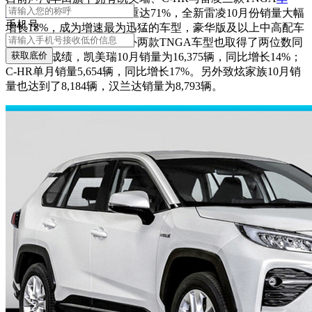
型
，在10月份整体销量比重达71%，全新雷凌10月份销量大幅
手机号
增长18%，成为增速最为迅猛的车型，豪华版及以上中高配车
型占比更是高达94%。另外两款TNGA车型也取得了两位数同
获取底价
比增长的成绩，凯美瑞10月销量为16,375辆，同比增长14%；
C-HR单月销量5,654辆，同比增长17%。另外致炫家族10月销
量也达到了8,184辆，汉兰达销量为8,793辆。