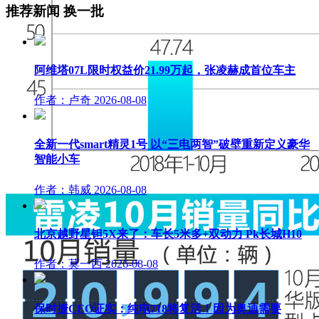
推荐新闻
换一批
阿维塔07L限时权益价21.99万起，张凌赫成首位车主
作者：卢奇
2026-08-08
全新一代smart精灵1号 以“三电两智”破壁重新定义豪华
智能小车
作者：韩威
2026-08-08
北京越野星钽5X来了：车长5米多+双动力 Pk长城H10
作者：莫一西
2026-08-08
保时捷CEO证实：纯电718将复活！因为奥迪需要