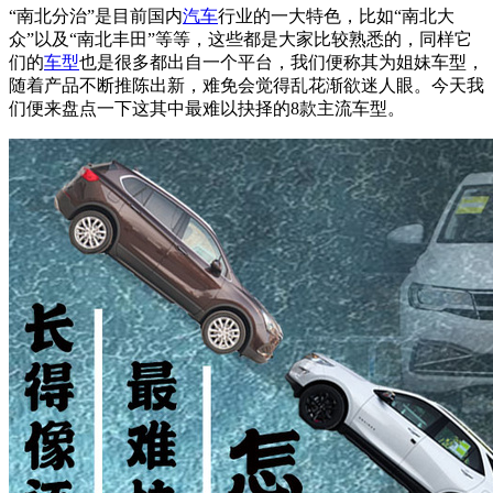
“南北分治”是目前国内
汽车
行业的一大特色，比如“南北大
众”以及“南北丰田”等等，这些都是大家比较熟悉的，同样它
们的
车型
也是很多都出自一个平台，我们便称其为姐妹车型，
随着产品不断推陈出新，难免会觉得乱花渐欲迷人眼。今天我
们便来盘点一下这其中最难以抉择的8款主流车型。