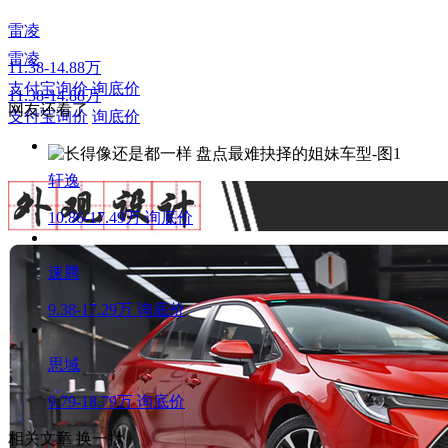
雷凌
雷凌
11.38-14.88万
支付宝询价
询底价
11.38-14.88万
网友还看了
支付宝询价
询底价
轩逸
10.86-17.49万
询底价
速腾
9.38-17.29万
询底价
思域
9.79-18.79万
询底价
相关文章
换一批