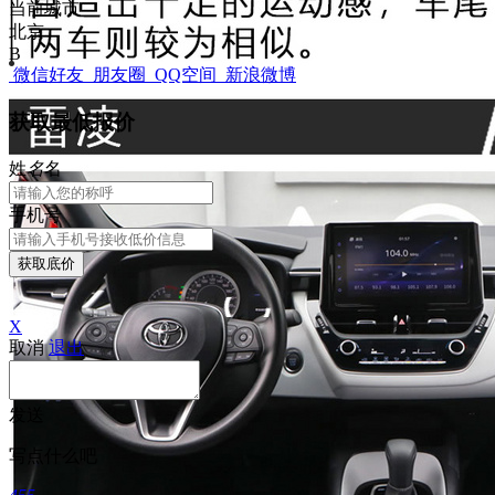
当前城市
北京
B
微信好友
朋友圈
QQ空间
新浪微博
获取最低报价
姓
名
名
手机号
获取底价
X
取消
退出
发送
写点什么吧