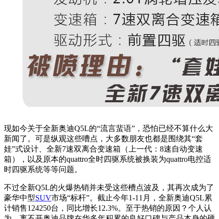
现如今关于全新奥迪Q5L的“流言蜚语”，
恐怕
已经不算什么大
新闻了。可是纵观这些嘈点，大多数朋友也都是围绕其“套
娃”式设计、全新7速双离合变速箱（上一代：
8速自动变速
箱）
，以及原本的quattro全时四驱系统被换装为
q
uattro
电控适
时四驱系统等等问题。
不过全新Q5L的
火爆热销
并未受这些槽点波及，其再次成为了
豪华中型
SUV
市场“标杆”。截止今年1-11月，全新奥迪Q5L累
计销售124250台，同比增长12.3%。至于热销的原因？个人认
为，
离不开奥迪品牌在华多年积累的良好口碑与产品本身的硬