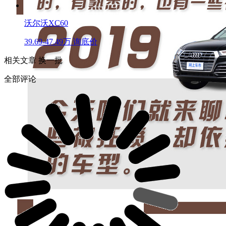
沃尔沃XC60
39.69-47.49万
询底价
相关文章
换一批
全部评论