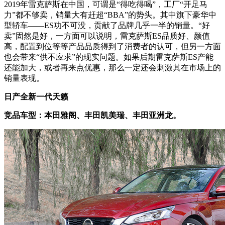
2019年雷克萨斯在中国，可谓是“得吃得喝”，工厂“开足马
力”都不够卖，销量大有赶超“BBA”的势头。其中旗下豪华中
型轿车——ES功不可没，贡献了品牌几乎一半的销量。“好
卖”固然是好，一方面可以说明，雷克萨斯ES
品质好、颜值
高，配置到位等等产品品质得到了消费者的认可，但另一方面
也会带来
“供不应求”的现实问题。
如果后期
雷克萨斯ES产能
还能加大，或者再来点优惠，那么一定还会刺激其在市场上的
销量表现。
日产全新一代天籁
竞品车型：本田雅阁、丰田凯美瑞、丰田亚洲龙。