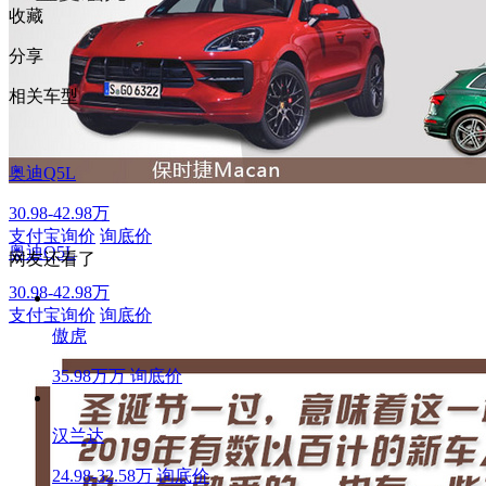
收藏
分享
相关车型
奥迪Q5L
30.98-42.98万
支付宝询价
询底价
奥迪Q5L
网友还看了
30.98-42.98万
支付宝询价
询底价
傲虎
35.98万万
询底价
汉兰达
24.98-32.58万
询底价