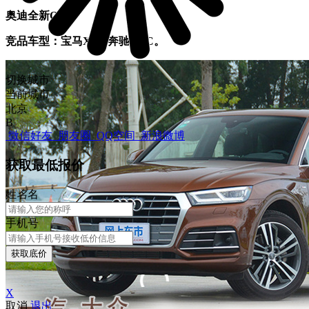
奥迪全新Q5L
竞品车型：宝马X3、奔驰GLC。
切换城市
当前城市
北京
B
微信好友
朋友圈
QQ空间
新浪微博
获取最低报价
姓
名
名
手机号
获取底价
X
取消
退出