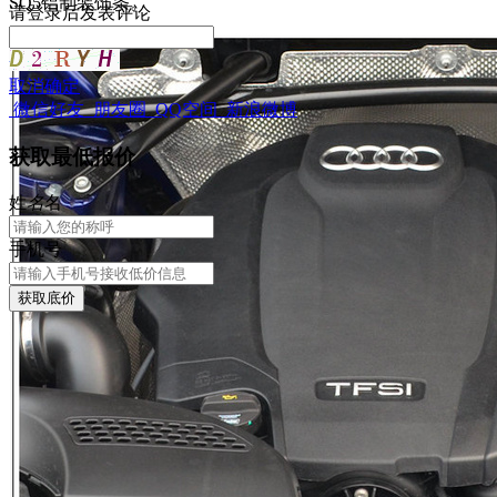
SQ5铝制装饰条。
请
登录
后发表评论
取消
确定
微信好友
朋友圈
QQ空间
新浪微博
获取最低报价
姓
名
名
手机号
获取底价