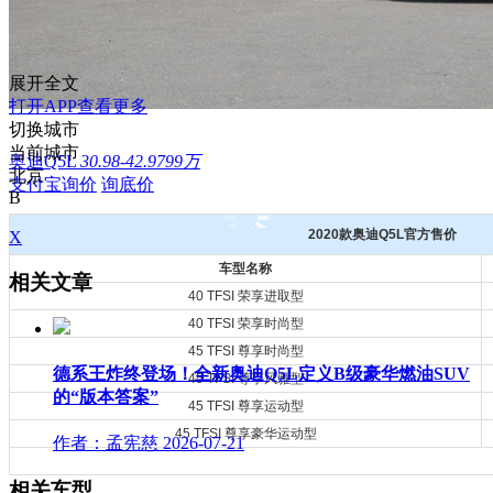
展开全文
打开APP查看更多
切换城市
当前城市
奥迪Q5L
30.98-42.9799万
北京
支付宝询价
询底价
B
2020款奥迪Q5L官方售价
X
车型名称
相关文章
40 TFSI 荣享进取型
40 TFSI 荣享时尚型
45 TFSI 尊享时尚型
德系王炸终登场！全新奥迪Q5L定义B级豪华燃油SUV
45 TFSI 尊享风雅型
的“版本答案”
45 TFSI 尊享运动型
45 TFSI 尊享豪华运动型
作者：孟宪慈
2026-07-21
相关车型