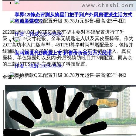
享界G9静态评测从摘星门把手到户外厨房硬派生活方式
可以多讲究？
2020款奥迪Q5L 40TFSI两款车型主要对基础配置进行了升
作者：韩威
2026-08-06
级，包括19英寸轮毂、全车无钥匙进入以及真皮座椅等。作为
2.0T高功率入门版车型，
45TFSI尊享时尚型增配最多，包括并
线辅助、360度全景影像、自动泊车、全车无钥匙进入、真皮
宝马新世代i3德国上市 起售价折合51万人民币
座椅、单色氛围灯以及内/外后视镜防眩目共7项配置。而其余
的三款
45TFSI车型主要增加了科技配置。
作者：徐辉
2026-08-06
全部评论