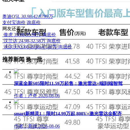
奥迪Q5L
30.98-42.9799万
支付宝询价
询底价
网友还看了
傲虎
35.98-35.98万
询底价
汉兰达
24.98-32.58万
询底价
沃尔沃XC60
39.69-47.49万
询底价
推荐新闻
换一批
深蓝全新S05限时11.59万起售：激光雷达+端到端智驾
作者：卢奇
2026-08-06
smart新精灵1：限时14.99万起 800V+激光雷达全配齐
作者：高娜
2026-08-06