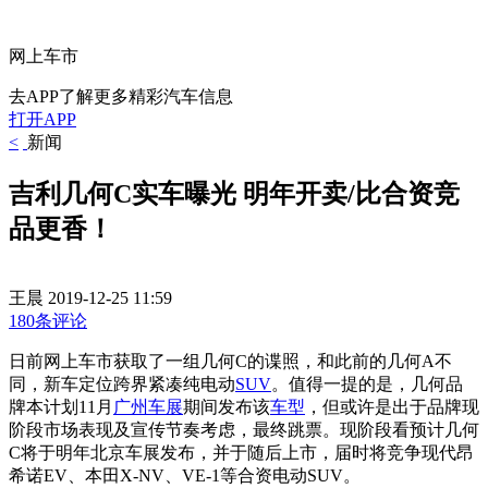
网上车市
去APP了解更多精彩汽车信息
打开APP
<
新闻
吉利几何C实车曝光 明年开卖/比合资竞
品更香！
王晨
2019-12-25 11:59
180条评论
日前网上车市获取了一组几何C的谍照，和此前的几何A不
同，
新车定位跨界紧凑纯电动
SUV
。
值得一提的是，几何品
牌本计划11月
广州车展
期间发布该
车型
，但或许是出于品牌现
阶段市场表现及宣传节奏考虑，最终跳票。现阶段看预计几何
C将于明年北京车展发布，并于随后上市，届时将竞争
现代昂
希诺EV、本田X-NV、VE-1等合资电动SUV
。