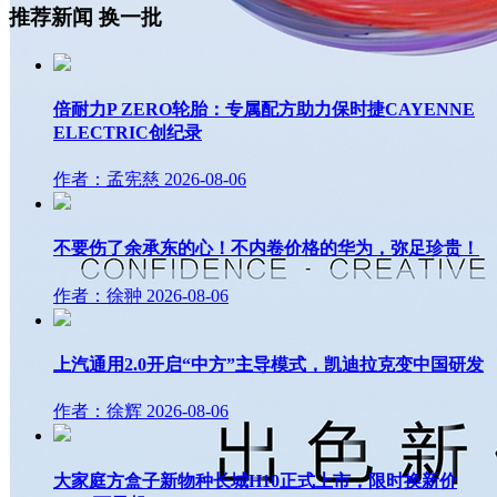
推荐新闻
换一批
倍耐力P ZERO轮胎：专属配方助力保时捷CAYENNE
ELECTRIC创纪录
作者：孟宪慈
2026-08-06
不要伤了余承东的心！不内卷价格的华为，弥足珍贵！
作者：徐翀
2026-08-06
上汽通用2.0开启“中方”主导模式，凯迪拉克变中国研发
作者：徐辉
2026-08-06
大家庭方盒子新物种长城H10正式上市，限时换新价