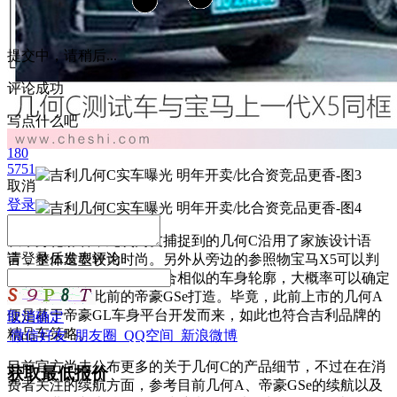
提交中，请稍后...
评论成功
写点什么吧
180
5751
取消
登录
从车身轮廓看，此次网友捕捉到的几何C沿用了家族设计语
请
登录
后发表评论
言，
整体造型较为时尚。
另外从旁边的参照物宝马X5可以判
断出该车尺寸偏小，再结合相似的车身轮廓，大概率可以确定
出这款车基于此前的帝豪GSe打造。毕竟，此前上市的几何A
便是基于帝豪GL车身平台开发而来，如此也符合
吉利品牌的
取消
确定
精品车策略。
微信好友
朋友圈
QQ空间
新浪微博
目前官方尚未公布更多的关于几何C的产品细节，不过在
在消
获取最低报价
费者关注的续航方面，参考目前几何A、帝豪GSe的续航以及