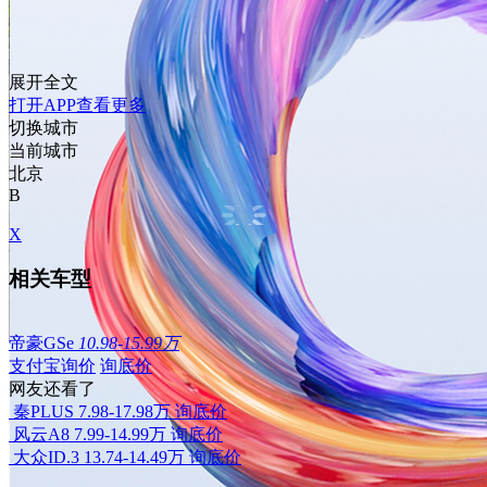
展开全文
打开APP查看更多
切换城市
当前城市
北京
B
X
相关车型
帝豪GSe
10.98-15.99万
支付宝询价
询底价
网友还看了
秦PLUS
7.98-17.98万
询底价
风云A8
7.99-14.99万
询底价
大众ID.3
13.74-14.49万
询底价