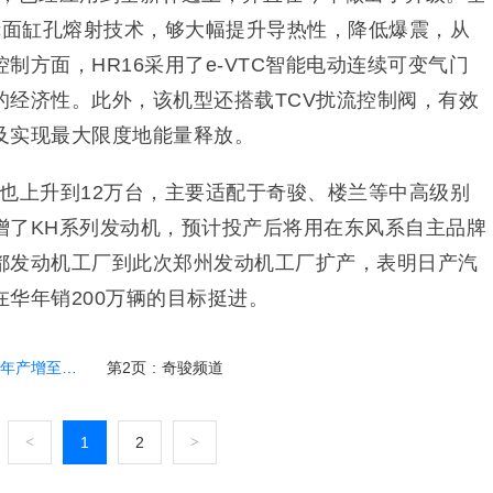
镜面缸孔熔射技术，够大幅提升导热性，降低爆震，从
制方面，HR16采用了e-VTC智能电动连续可变气门
的经济性。此外，该机型还搭载TCV扰流控制阀，有效
及实现最大限度地能量释放。
也上升到12万台，主要适配于奇骏、楼兰等中高级别
增了KH系列发动机，预计投产后将用在东风系自主品牌
都发动机工厂到此次郑州发动机工厂扩产，表明日产汽
华年销200万辆的目标挺进。
产增至百万台
第2页
:
奇骏频道
<
1
2
>