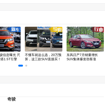
骏信息曝光 尺
不懂车就这么选，20万预
东风日产7月销量增长
搭1.5T引擎
算，这三款SUV直接买！
SUV集体爆发劲客涨
78.8%
奇骏