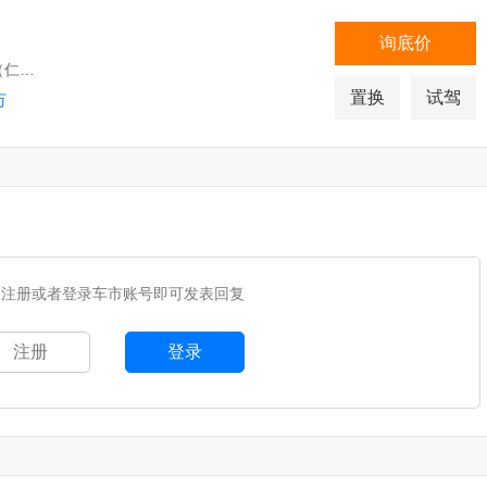
询底价
北京市大兴区黄村镇清源路40号（仁和医院西行第二个红绿灯路南）
置换
试驾
万
您注册或者登录车市账号即可发表回复
注册
登录