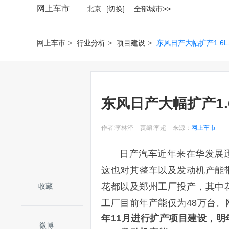
网上车市
北京
[切换]
全部城市>>
网上车市
>
行业分析
>
项目建设
>
东风日产大幅扩产1.6L
东风日产大幅扩产1.
作者:李林泽
责编:李超
来源：
网上车市
日产
汽车
近年来在华发展
这也对其整车以及发动机产能
花都以及郑州工厂投产，其中
收藏
工厂目前年产能仅为48万台
年11月进行扩产项目建设，明年4
微博