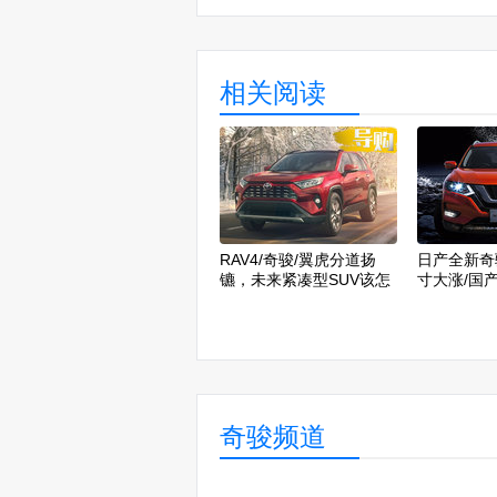
相关阅读
RAV4/奇骏/翼虎分道扬
日产全新奇
镳，未来紧凑型SUV该怎
寸大涨/国产
么选？
奇骏频道