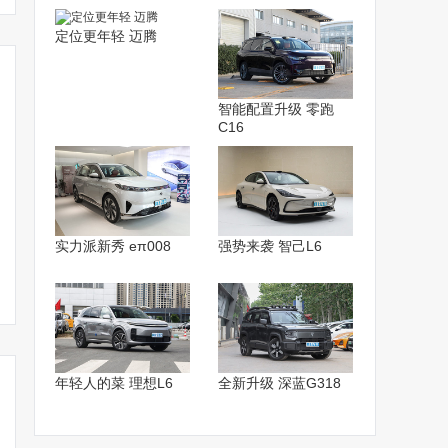
定位更年轻 迈腾
智能配置升级 零跑
C16
日产全新奇骏谍照曝光 明
七座车更适合假期出游 这
日产新奇骏
实力派新秀 eπ008
强势来袭 智己L6
年亮相/国产搭1.5T引擎
四款车都各有特点
混车型/国产
年轻人的菜 理想L6
全新升级 深蓝G318