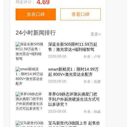
4.69
网友评分：
发表口碑
查看口碑
24小时新闻排行
更多>
深蓝全新S05限时11.59万起
售：激光雷达+端到端智驾
2026-08-06
作者：卢奇
smart新精灵1：限时14.99万
起 800V+激光雷达全配齐
2026-08-06
作者：高娜
享界G9静态评测从摘星门把
手到户外厨房硬派生活方式可
以多讲究？
2026-08-06
作者：韩威
宝马新世代i3德国上市 起售价