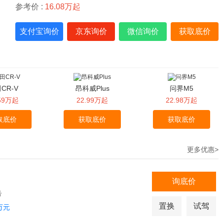
参考价 :
16.08万起
支付宝询价
京东询价
微信询价
获取底价
CR-V
昂科威Plus
问界M5
.59万起
22.99万起
22.98万起
取底价
获取底价
获取底价
更多优惠>
询底价
号
置换
试驾
万元