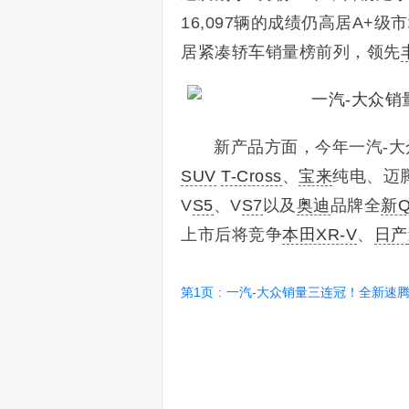
16,097辆的成绩仍高居A+级
居紧凑轿车销量榜前列，领先
新产品方面，今年一汽-大
SUV
T-Cross
、
宝来
纯电、迈腾
V
S5
、V
S7
以及
奥迪
品牌全
新Q
上市后将竞争
本田XR-V
、
日产
第1页
:
一汽-大众销量三连冠！全新速腾等7