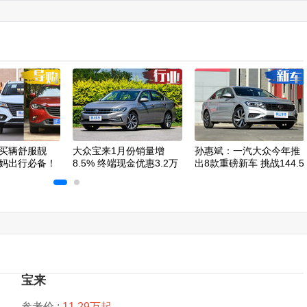
买辆舒服靓
大众宝来1月份销量增
孙惠斌：一汽大众今年推
妈出行必备！
8.5% 终端现金优惠3.2万
出8款重磅新车 挑战144.5
元
万辆
宝来
参考价 :
11.29万起