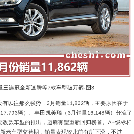
没有以往那么强势，3月销量11,862辆，主要原因在于
量
17,793辆）、
丰田
凯美瑞
（3月销量16,148辆）分流了
期改款车型的推出，迈腾有望重新回归榜首。
A+级标杆
于新老车型交替期，
销量表现较此前有所下滑，不过