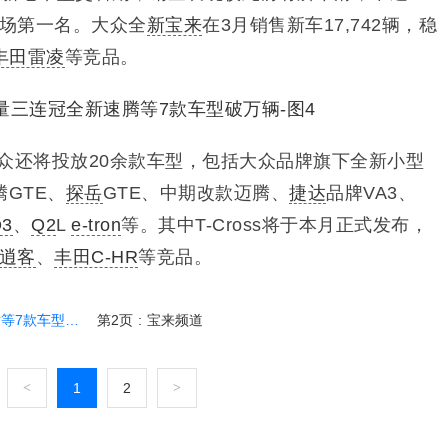
市场第一名。
大众全
新宝来
在3月销售新车17,742辆，稳
丰田雷凌
等竞品。
众还将投放20余款车型，包括大众品牌旗下全新小型
GTE、
探岳
GTE、中期改款迈腾、
捷达
品牌VA3、
3
、
Q2
L
e-tron
等。其中T-Cross将于本月正式发布，
逍客
、
丰田C-HR
等竞品。
款车型破万辆
第2页
:
宝来频道
<
1
2
>