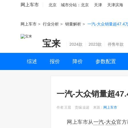
网上车市
北京
城市分站：
北京
天津
天津滨海
网上车市
>
行业分析
>
销量解析
>
一汽-大众销量超47.
宝来
2024款
2023款
停售年款
综述
报价
降价
参数配置
一汽-大众销量超47
作者:王晨
责编:金超
来源：
网上车市
网上车市从
一汽
-
大众
官方