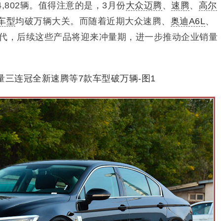
,802辆。
值得注意的是，3月份
大众迈腾
、
速腾
、
高尔
车型
均破万辆大关。
而随着近期大众速腾、
奥迪A6L
、
代，后续这些产品将迎来冲量期，进一步推动企业销量