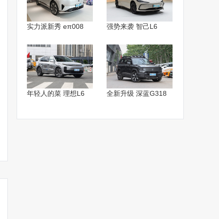
实力派新秀 eπ008
强势来袭 智己L6
年轻人的菜 理想L6
全新升级 深蓝G318