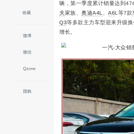
辆
，
第一季度累计销量达到474
夫
家族、
奥迪A4L
、
A6
L等7款
收藏
Q3
等多款主力车型迎来升级换
增长。
微博
微信
Qzone
团购