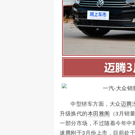
中型轿车方面，大众
迈腾
升级换代的
本田雅阁
（
3月销
一部分市场，不过随着今年中
速腾刚于3月份上市，目前处