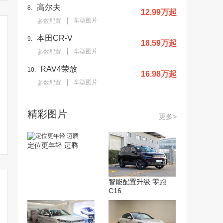
高尔夫
8.
12.99万起
车型图片
参数配置
本田CR-V
9.
18.59万起
车型图片
参数配置
RAV4荣放
10.
16.98万起
车型图片
参数配置
南北“甜咸”之争战况升级
15万买高品质家轿如何
护航青春的
精彩图片
更多>
新宝来和朗逸谁更强？
选？全新一代宝来/卡罗
眼中的全新
拉/朗逸
定位更年轻 迈腾
智能配置升级 零跑
C16