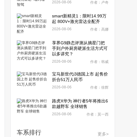
2026-08-06
作者：卢奇
smart新精灵1：限时14.99万
起 800V+激光雷达全配齐
2026-08-06
作者：高娜
享界G9静态评测从摘星门把
手到户外厨房硬派生活方式可
以多讲究？
2026-08-06
作者：韩威
宝马新世代i3德国上市 起售价
折合51万人民币
2026-08-06
作者：徐辉
路虎X华为 神行者5年将推出6
款越野车 全球销售
2026-08-06
作者：莫一西
车系排行
更多>