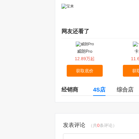
网友还看了
威朗Pro
卡
12.89万起
11
获取底价
获
经销商
4S店
综合店
发表评论
（共
0
条评论）