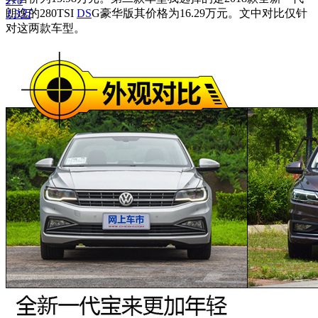
270
朗逸的280TSI
DS
G豪华版其价格为16.29万元。文中对比仅针
1.3万
对这两款车型。