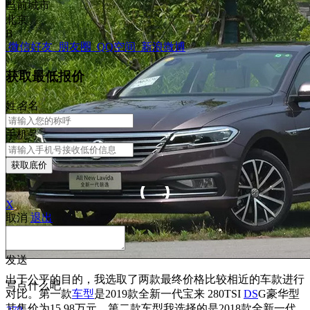
当前城市
北京
B
微信好友
朋友圈
QQ空间
新浪微博
获取最低报价
姓
名
名
手机号
获取底价
X
取消
退出
发送
出于公平的目的，我选取了两款最终价格比较相近的车款进行
写点什么吧
对比。第一款
车型
是2019款全新一代宝来 280TSI
DS
G豪华型
其售价为15.98万元。第二款车型我选择的是2018款全新一代