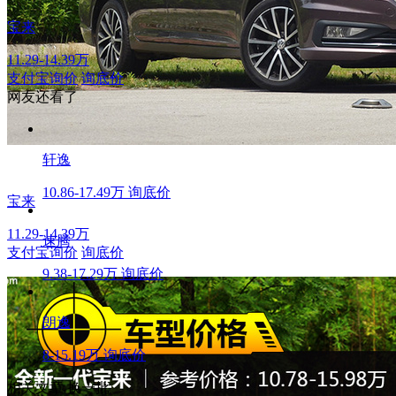
宝来
11.29-14.39万
支付宝询价
询底价
网友还看了
轩逸
10.86-17.49万
询底价
宝来
11.29-14.39万
速腾
支付宝询价
询底价
9.38-17.29万
询底价
朗逸
8-15.19万
询底价
相关文章
换一批