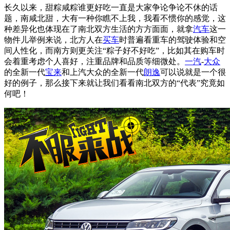
长久以来，甜粽咸粽谁更好吃一直是大家争论争论不休的话
题，南咸北甜，大有一种你瞧不上我，我看不惯你的感觉，这
种差异化也体现在了南北双方生活的方方面面，就拿
汽车
这一
物件儿举例来说，北方人在
买车
时普遍看重车的驾驶体验和空
间人性化，而南方则更关注“粽子好不好吃”，比如其在购车时
会着重考虑个人喜好，注重品牌和品质等细微处。
一汽
-
大众
的全新一代
宝来
和上汽大众的全新一代
朗逸
可以说就是一个很
好的例子，那么接下来就让我们看看南北双方的“代表”究竟如
何吧！