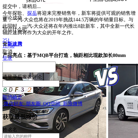
提交中，请稍后...
今年探歌、
探岳
将迎来完整销售年，新车将提供可观的销售增
评论成功
量，
一汽-大众也将在2019年挑战144.5万辆的年销量目标
。与
此同时，一汽-大众还将在年内推出8款新车，其中全新一代长
写点什么吧
轴距速腾将作为大众的开年之作。
251
全
新速腾
11760
取消
产品亮点：基于MQB平台打造，轴距相比现款加长80mm
登录
请
登录
后发表评论
取消
确定
微信好友
朋友圈
QQ空间
新浪微博
获取最低报价
姓
名
名