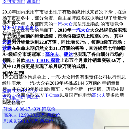
支付宝询价
询底价
2018年国内乘用车市场出现了有数据统计以来首次下滑，在这
场车市寒冬中，部分合资、自主品牌或多或少地出现了销量滑
展开全文
坡。这一年，头部阵营的
一汽
-
大众
却呈现出强劲的市场竞争
打开APP查看更多
力。在大盘疲软的局面下，
2018年
一汽大众
大众品牌仍然实现
切换城市
了1,391,088辆的
销量成绩，市场份额逆势上涨至6.0%。其中
当前城市
迈腾
累计销量达到22.8万辆，同比增长7%，领跑B级车市场；
北京
速腾
在生命末期仍然交出31.3万辆的答卷，且连续第七年蝉联
B
A+级细分市场冠军；
高尔夫
、
捷达
也实现了各自细分市场的
领跑；首款
SUV
T-ROC探歌
上市五个月累计销量突破3.6万，
X
其中12月份更是实现了单月破万辆的成绩。
相关车型
1月23日媒体沟通会上，一汽-大众销售有限责任公司执行副总
经理表示：一汽-大众在2019年将挑战144.5万辆的年销量目
标，并在2019年推出8款新车，包括全新一代速腾、迈腾中期
速腾
9.38-17.29万
改款、全新小型SUV
T-Cross
以及国产纯电动
高尔夫
等多款新
支付宝询价
询底价
能源
车型
。
网友还看了
轩逸
10.86-17.49万
询底价
高尔夫
12.99-20.99万
询底价
思域
9.79-18.79万
询底价