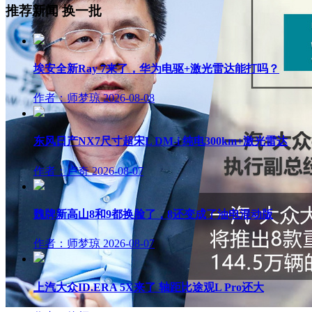
推荐新闻
换一批
埃安全新Ray 7来了，华为电驱+激光雷达能打吗？
作者：师梦琼
2026-08-08
东风日产NX7尺寸超宋L DM-i 纯电300km+激光雷达
作者：卢奇
2026-08-07
魏牌新高山8和9都换脸了，8还变成了油电混动版
作者：师梦琼
2026-08-07
上汽大众ID.ERA 5X来了 轴距比途观L Pro还大