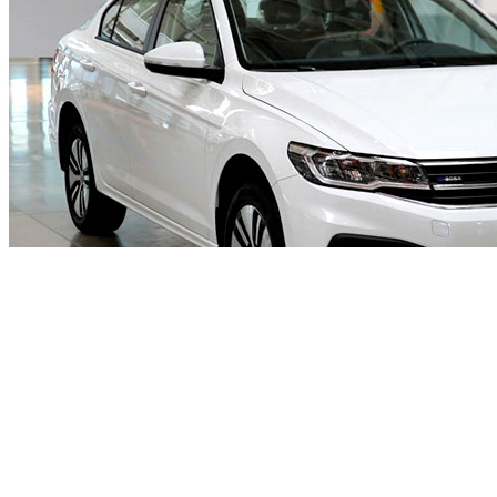
一汽-大众T-Cross外观将同步海外版车型设计语言。前脸多边
形横幅进气格栅内部加入镀铬饰条进行点缀，LED大灯组集
成“L”形日间行车灯。前保险杠贯穿式黑色装饰条两侧为雾灯
组，下方为梯形进气口。车身侧面短小紧凑，双腰线从前翼子
板贯穿至车尾。首次采用贯穿式LED尾灯组，尾门下方印有T-
Cross标识，排气采用隐藏式布局。
宝来
纯电动
产品亮点：补贴后起售价或低于16万元