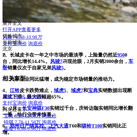
展开全文
打开APP查看更多
切换城市
风骏7
8.58-10.98万
当前城市
支付宝询价
询底价
北京
2、长城皮卡在一年之中市场的最淡季，上险量仍然近
B
950
0
台，同比增长14.4%。
风骏7
表现抢眼，2月实销2000余台，
车
X
型
销量仅次于自家兄弟
风骏5
。
相关车型
3、六家企业同比猛增，成为稳定市场销量的推动力。
4、
江铃
皮卡跌势难止，
域虎5
、
域虎7
和
宝典
实销数据出现断
风骏7
8.58-10.98万
崖式下滑，最大跌幅超65%。
支付宝询价
询底价
5、2月，
长安神骐F30
实销过千台，庆铃达咖实销同比增长翻
网友还看了
一番，给行业带来惊喜。
宝典
8.28-12.08万
询底价
锐骐
7.78-11.58万
询底价
6、
郑州日产
纳瓦拉
、
上汽大通
T60和
骐铃T100
实销同比正
风骏5
6.98-9.98万
询底价
增。