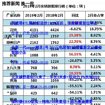
推荐新闻
换一批
阿维塔07L限时权益价21.99万起，张凌赫成首位车主
作者：卢奇
2026-08-08
全新一代smart精灵1号 以“三电两智”破壁重新定义豪华
智能小车
作者：韩威
2026-08-08
北京越野星钽5X来了：车长5米多+双动力 Pk长城H10
作者：莫一西
2026-08-08
保时捷CEO证实：纯电718将复活！因为奥迪需要