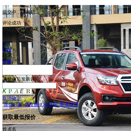
提交中，请稍后...
评论成功
写点什么吧
3
7422
取消
登录
请
登录
后发表评论
取消
确定
微信好友
朋友圈
QQ空间
新浪微博
获取最低报价
姓
名
名