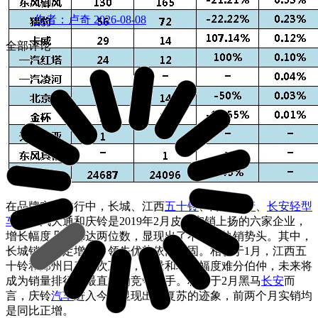
作者：卢奇
2026-08-08
全部评论
在品牌实销排行中，长城、江西
五十铃
、郑州
日产
、
长安轻型
车
、上汽大通和庆铃是2019年2月皮卡实销上扬的六家企业，
增长幅度几乎都达两位数，显现出了不俗的热销势头。其中，
长城销量稳定增长，领先优势依旧稳固。相较于1月，江西五
十铃和郑州日产座次互换，销量和增长幅度难分伯仲，未来将
成为销量排行中最直接的竞争对手。相较于2月黑马
长安
而
言，庆铃
汽车
进入今年显现出了复苏的迹象，前两个月实销均
是同比正增。