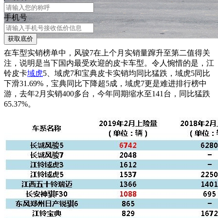
手机号
获取底价
在车型实销榜单中，风骏7在上个月实销量蹿升至第二值得关
注，说明是当下国内最受欢迎的皮卡车型。令人惋惜的是，江
铃皮卡
域虎
5、域虎7和宝典皮卡实销均同比猛跌，域虎5同比
下滑31.69%，宝典同比下降超5成，域虎7更是难进排行榜中
游，去年2月实销400多台，今年同期缩水至141台，同比猛跌
65.37%。