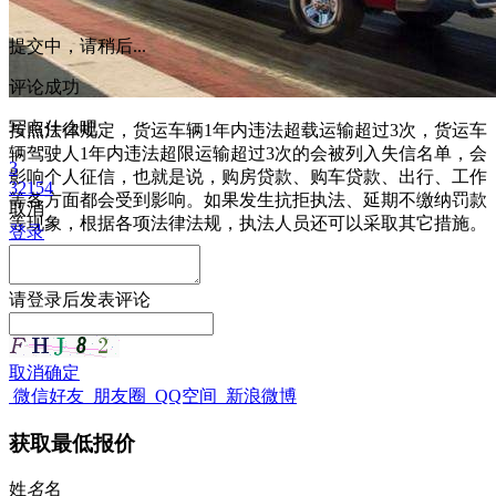
提交中，请稍后...
评论成功
写点什么吧
按照法律规定，货运车辆1年内违法超载运输超过3次，货运车
辆驾驶人1年内违法超限运输超过3次的会被列入失信名单，会
3
影响个人征信，也就是说，购房贷款、购车贷款、出行、工作
32154
等各方面都会受到影响。如果发生抗拒执法、延期不缴纳罚款
取消
等现象，根据各项法律法规，执法人员还可以采取其它措施。
登录
请
登录
后发表评论
取消
确定
微信好友
朋友圈
QQ空间
新浪微博
获取最低报价
姓
名
名