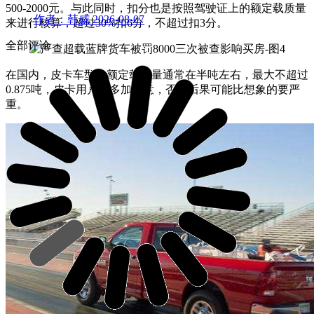
500-2000元。与此同时，扣分也是按照驾驶证上的额定载质量
作者：韩威
2026-08-07
来进行核算，超过30%扣6分，不超过扣3分。
全部评论
在国内，皮卡车型的额定载质量通常在半吨左右，最大不超过
0.875吨，皮卡用户要多加留意，否则后果可能比想象的要严
重。