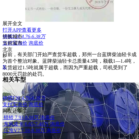
展开全文
打开APP查看更多
神骐F30
切换城市
4.76-6.38万
支付宝询价
当前城市
询底价
北京
日前，有关部门开始严查货车超载，郑州一台蓝牌柴油轻卡成
B
为首个整治对象。蓝牌柴油轻卡总质量4.5吨，额载1―1.4吨，
X
装货超过1.5吨就属于超载，而因为严重超载，司机受到了
8000元罚款的处罚。
相关车型
神骐F30
4.76-6.38万
支付宝询价
询底价
网友还看了
锐铃
7.93-8.08万
询底价
东风皮卡
6.65-7.48万
询底价
江淮V7
7.18-8.38万
询底价