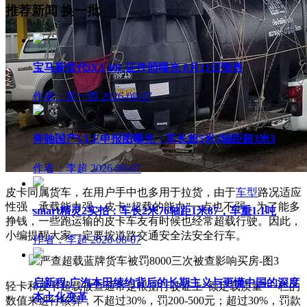
推荐新闻
换一批
宝马新世代iX3 40L证件照曝光 8月21日预售
作者：莫一西
2026-08-07
奔驰国产VLE申报图曝光：车长超5米3轴距超3米3
作者：李超
2026-08-07
皮卡同属货车，在用户手中也多用于拉货，由于
车型
路况适应
性强，承载能力强，皮卡“超载的能力”一点也不弱，为了能多
smart精灵2实拍：车长2米76轴距1米87，车重1.1吨
挣钱，一些跑运输的皮卡车友有时候也经常超载行驶。因此，
小编提醒大家一定要按道路交通安全法安全行车。
作者：李超
2026-08-07
启新程:广汽本田续约背后的长期主义与更懂中国的深度
轻卡和皮卡超载被查通常是根据行驶证上“额定载质量”一栏的
本土化变革
数值来进行核算，不超过30%，罚200-500元；超过30%，罚款