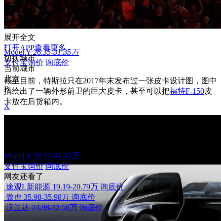
展开全文
打开APP查看更多
Model Y
26.35-31.35万
切换城市
支付宝询价
询底价
当前城市
北京
截至目前，特斯拉只在2017年末发布过一张皮卡设计图，图中
B
描绘出了一辆外形前卫的巨大皮卡，甚至可以把
福特
F-150
皮
卡放在后货箱内。
X
相关车型
Model Y
26.35-31.35万
支付宝询价
询底价
网友还看了
途观L新能源
19.19-20.79万
询底价
傲虎
35.98-35.98万
询底价
汉兰达
24.98-32.58万
询底价