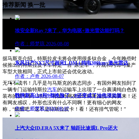
推荐新闻
换一批
埃安全新Ray 7来了，华为电驱+激光雷达能打吗？
作者：师梦琼
2026-08-08
据马斯克介绍，特斯拉皮卡将会使用很多钛合金，今年晚些时
东风日产NX7尺寸超宋L DM-i 纯电300km+激光雷达
候推出的特斯拉皮卡车将是一台“原型车”，外观和内饰与量产
车型大致相同，正式上市前还会优化改动。
作者：卢奇
2026-08-07
无巧不成书！几乎是与马斯克的表态同步，有国外网友拍到了
一辆专门运输特斯拉
汽车
的运输车上出现了一台裹满纯白色伪
魏牌新高山8和9都换脸了，8还变成了油电混动版
装布的皮卡车。对此，有国外网友惊呼特斯拉皮卡真要来！还
有网友感叹，外形也没有什么不同啊！更有细心的网友
作者：师梦琼
2026-08-07
称，“醒醒吧！这不是特斯拉皮卡！看！还有排气管呢！”
上汽大众ID.ERA 5X来了 轴距比途观L Pro还大