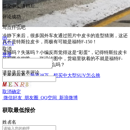
提交中，请稍后...
评论成功
写点什么吧
冷静下来后，很多国外车友通过照片中皮卡的造型猜测，这还
89
真不是特斯拉皮卡，而极有可能是福特F-150！
15771
取消
遗憾吗？失落吗？小编反而觉得这是“彩蛋”，记得特斯拉皮卡
登录
目前曝光的唯一一张设计图中，货箱里驮着的不就是福特F-
150吗？懂我想要表达什么吗？
请
登录
后发表评论
大家都在看：
预算38万，想买中大型SUV怎么挑
取消
确定
微信好友
朋友圈
QQ空间
新浪微博
获取最低报价
姓
名
名