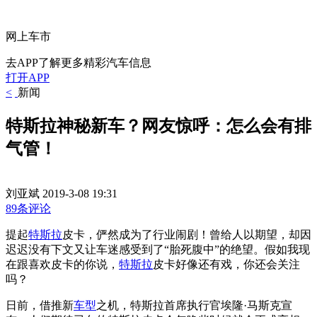
网上车市
去APP了解更多精彩汽车信息
打开APP
<
新闻
特斯拉神秘新车？网友惊呼：怎么会有排
气管！
刘亚斌
2019-3-08 19:31
89条评论
提起
特斯拉
皮卡，俨然成为了行业闹剧！曾给人以期望，却因
迟迟没有下文又让车迷感受到了“胎死腹中”的绝望。假如我现
在跟喜欢皮卡的你说，
特斯拉
皮卡好像还有戏，你还会关注
吗？
日前，借推新
车型
之机，特斯拉首席执行官埃隆·马斯克宣