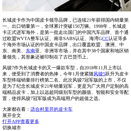
长城皮卡作为中国皮卡领导品牌，已连续21年获得国内销量第
一、出口销量第一，全球累计突破150万辆。1998年，长城皮
卡正式进军海外，是第一批走出国门的中国汽车品牌、首个通
过欧盟WVTA整车认证、南非SABS认证、海湾G
CC
认证等多
个海外市场认证的中国皮卡品牌，出口覆盖欧盟、澳洲、中
东、南美、
东南
亚、非洲等市场，并在其中38个国家和地区销
量领先，其形象还被印制在了古巴货币上。
风骏7作为长城皮卡的又一爆款车型，自2018年11月上市以
来，便受到了消费者的热捧，今年1月便紧随
风骏5
跃升为皮卡
车型终端销量排行榜第二名。此次风骏7冠军版的上市，不仅
是为了纪念长城皮卡21年销量冠军，更是为广大用户定制的高
端精品皮卡，加上以远超同级别车型的颜值、智能和安全等配
置，使得风骏7冠军版成为高端用户的超值之选。
大家都在看：
适合村里开的皮卡车
展开全文
打开APP查看更多
切换城市