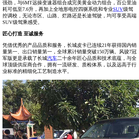
强劲，与6MT远操变速器组合成完美黄金动力组合，百公里油
耗可低至7.6升，再加上全地形电控四驱系统和专业
SUV
级驾
控调校，无论市区、山路、烂路还是长途驾驶，均可享受高端
SUV级驾乘感受。
匠心打造 至诚服务
凭借优秀的产品品质和服务，长城皮卡已连续21年获得国内销
量第一、出口销量第一，全球累计销量突破150万辆。风骏7冠
军版更是承载了长城
汽车
二十余年匠心品质和技术底蕴，与全
球顶级供应商合作，拥有一流研发、质检体系，以及远高于行
业标准的精细化工艺制造水平。