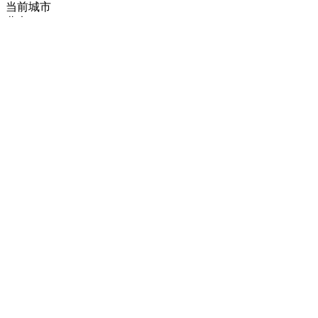
当前城市
北京
B
X
相关车型
风骏7
8.58-10.98万
支付宝询价
询底价
网友还看了
宝典
8.28-12.08万
询底价
锐骐
7.78-11.58万
询底价
风骏5
6.98-9.98万
询底价
推荐新闻
换一批
花旗：比亚迪市值被严重低估！涨60%目标价142港元