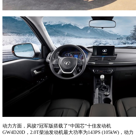
动力方面，风骏7冠军版搭载了“中国芯”十佳发动机
GW4D20D，2.0T柴油发动机最大功率为143PS (105kW)，动力