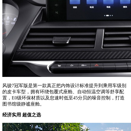
风骏7冠军版是第一款真正把内饰设计标准提升到乘用车级别
的皮卡车型，拥有环绕包覆式座舱、自动恒温空调等舒享配
置，E0级环保材质以及怠速时低至45分贝的噪音控制，打造
图书馆级静谧座舱。
经济实用 超值之选