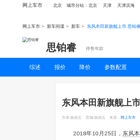
网上车市
北京
城市分站：
北京
天津
天津滨海
网上车市
>
新车间谍
>
新车
>
东风本田新旗舰上市 思铂睿
思铂睿
停售年款
综述
报价
降价
参数配置
东风本田新旗舰上市 
作者:杨凌志
责编:杨凌志
来源：
网上车市
2018年10月25日，
东风本