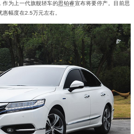
，作为上一代旗舰轿车的
思铂睿
宣布将要停产。目前思
惠幅度在2.5万元左右。