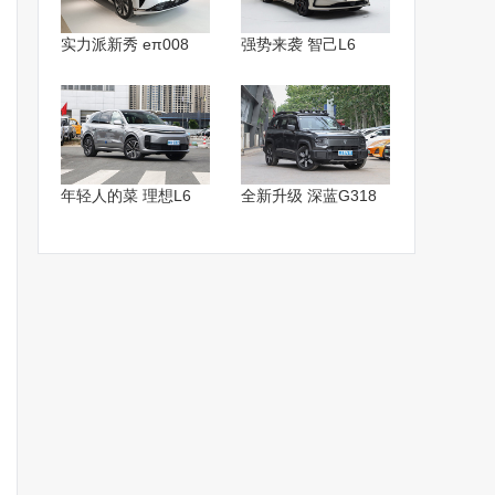
实力派新秀 eπ008
强势来袭 智己L6
年轻人的菜 理想L6
全新升级 深蓝G318