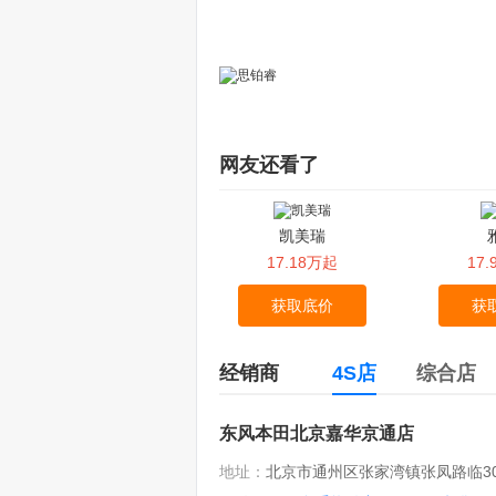
网友还看了
凯美瑞
17.18万起
17
获取底价
获
经销商
4S店
综合店
东风本田北京嘉华京通店
地址：
北京市通州区张家湾镇张凤路临30