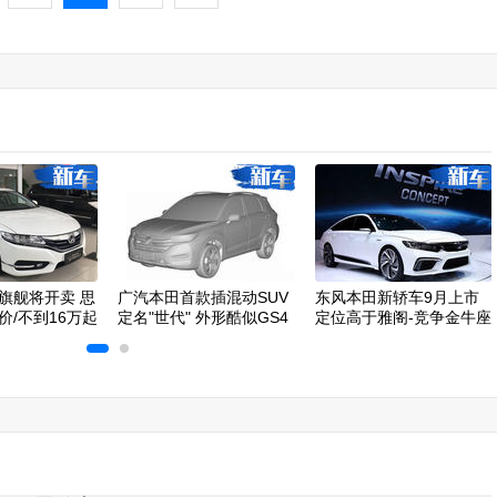
旗舰将开卖 思
广汽本田首款插混动SUV
东风本田新轿车9月上市
价/不到16万起
定名"世代" 外形酷似GS4
定位高于雅阁-竞争金牛座