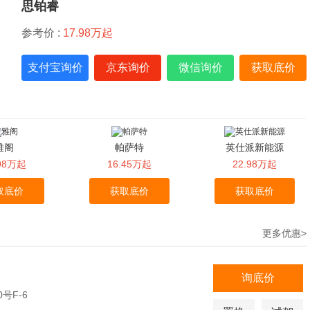
思铂睿
参考价 :
17.98万起
支付宝询价
京东询价
微信询价
获取底价
雅阁
帕萨特
英仕派新能源
.98万起
16.45万起
22.98万起
取底价
获取底价
获取底价
更多优惠>
询底价
号F-6