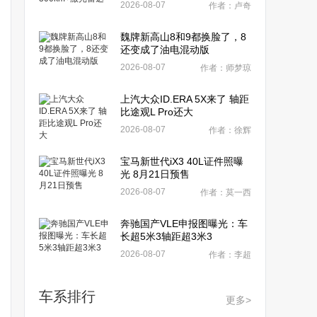
2026-08-07
作者：卢奇
魏牌新高山8和9都换脸了，8
还变成了油电混动版
2026-08-07
作者：师梦琼
上汽大众ID.ERA 5X来了 轴距
比途观L Pro还大
2026-08-07
作者：徐辉
宝马新世代iX3 40L证件照曝
光 8月21日预售
2026-08-07
作者：莫一西
奔驰国产VLE申报图曝光：车
长超5米3轴距超3米3
2026-08-07
作者：李超
车系排行
更多>