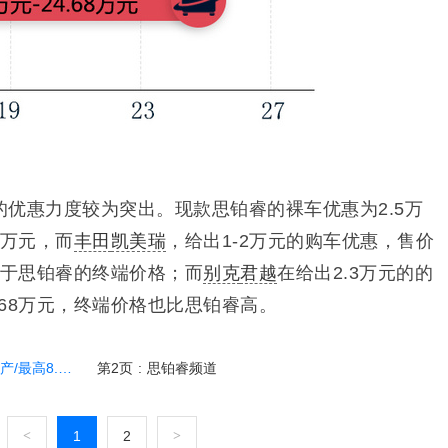
优惠力度较为突出。现款思铂睿的裸车优惠为2.5万
29万元，而
丰田
凯美瑞
，给出1-2万元的购车优惠，售价
，远高于思铂睿的终端价格；而
别克
君越
在给出2.3万元的的
4.68万元，终端价格也比思铂睿高。
8.5折优惠
第2页
:
思铂睿频道
<
1
2
>