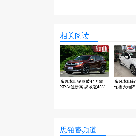
相关阅读
东风本田销量破44万辆
东风本田新
XR-V创新高 思域涨45%
铂睿大幅降
思铂睿频道