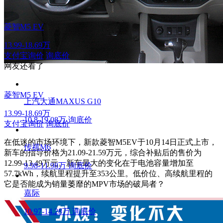
菱智M5 EV
13.99-18.69万
支付宝询价
询底价
网友还看了
菱智M5 EV
上汽大通MAXUS G10
13.99-18.69万
10.8-19.08万
询底价
支付宝询价
询底价
在低迷的市场环境下，新款菱智M5EV于10月14日正式上市，
传祺M6
新车的指导价格为21.09-21.59万元，综合补贴后的售价为
12.99-13.49万元。新车最大的变化在于电池容量增加至
9.98-11.98万
询底价
57.7kWh，续航里程提升至353公里。低价位、高续航里程的
它是否能成为销量萎靡的MPV市场的破局者？
嘉际
10.97-14.28万
询底价