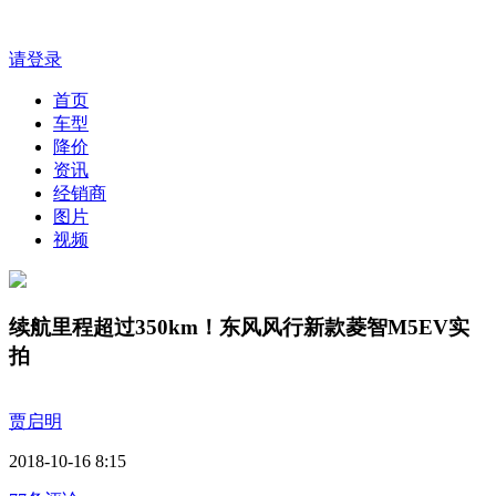
请登录
首页
车型
降价
资讯
经销商
图片
视频
续航里程超过350km！东风风行新款菱智M5EV实
拍
贾启明
2018-10-16 8:15