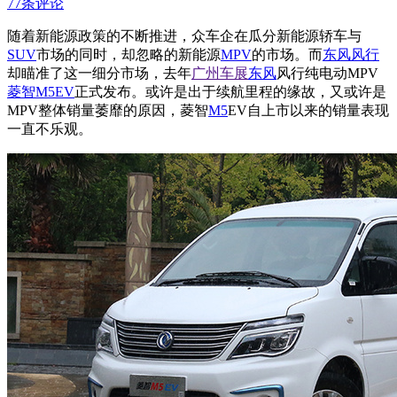
77条评论
随着新能源政策的不断推进，众车企在瓜分新能源轿车与
SUV
市场的同时，却忽略的新能源
MPV
的市场。而
东风风行
却瞄准了这一细分市场，去年
广州车展
东风
风行纯电动MPV
菱智
M5
EV
正式发布。或许是出于续航里程的缘故，又或许是
MPV整体销量萎靡的原因，菱智
M5
EV自上市以来的销量表现
一直不乐观。