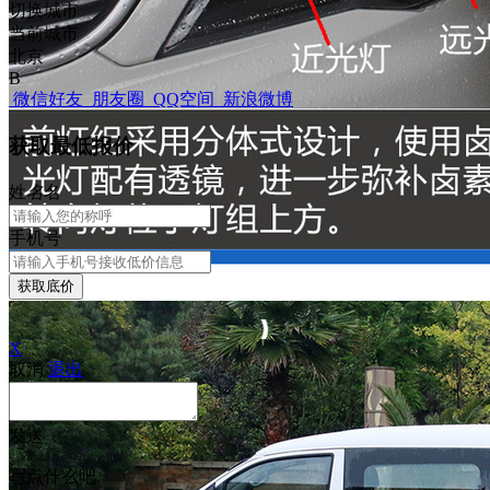
切换城市
当前城市
北京
B
微信好友
朋友圈
QQ空间
新浪微博
获取最低报价
姓
名
名
手机号
获取底价
X
取消
退出
发送
写点什么吧